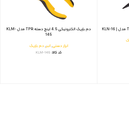
دم باریک الکترونیکی 4.5 اینچ دسته TPR مدل KLM-
145
ک
ابزار دستی
,
انبر
,
دم باریک
کد کالا:
KLM-145