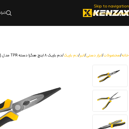
Skip to navigation
کنزا
Skip to main content
خانه
محصولات
ابزار دستی
انبر
دم باریک
دم باریک ۸ اینچ هگزا دسته TPR مدل | KLN-38