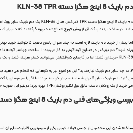
دم باريک 8 اينچ هگزا دسته KLN-38 TPR
دم باریک 8 اینچ هگزا دسته TPR 
باشد. در ساخت بدنه و فک آن از روش فورج اصلاح‌شده بهره گرفته‌اند که دم باریک کن
KLN-38 خریداری کنید؛ اما در کارهای کم‌فشارتر، می‌توانید کمتر هزینه کنید و یک محصول معمولی بخرید. هرچند در نهایت خرید محصول بادوام‌تر برای شما بهتر خواهد بود.
۲. به چه سایز دم باریک نیازمندید؟ این موضوع نیز به کارهایی که انجام می‌دهی
می‌خرید از یک روکش دسته عایق برق نظیر روکش TPR بهره ببرد؛ در غیر این صورت خطر برق‌گرفتگی بسیار زیاد خواهد بود.
بررسی ویژگی‌های فنی دم باریک 8 اینچ هگزا دسته TPR کنزاکس مدل KLN-38
ساخته شدن این محصول از جنس فولاد کربنی یکی از مهم‌ترین قابلیت‌های آن است: فو