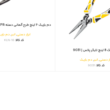
دم باریک ۶ اینچ طرح آلمانی دسته TPR مدل | KLN-16
ابزار دستی
,
انبر
,
دم باری
کد کالا:
KLN-16
اس | 9031
ار دستی
,
انبر
,
دم باریک
کد کالا:
9031