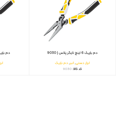
دم باریک 6 اینچ تایگر پلاس | 9030
دم باریک 8 اینچ تایگر پل
ابزار دستی
,
انبر
,
دم باریک
ابز
کد کالا:
9030