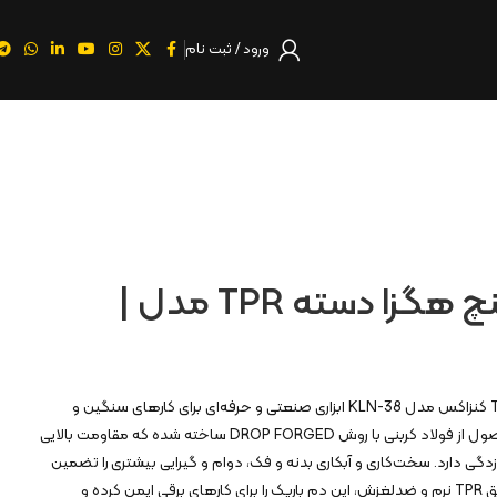
ورود / ثبت نام
دم باریک ۸ اینچ هگزا دسته TPR مدل |
دم باریک ۸ اینچ هگزا دسته TPR کنزاکس مدل KLN-38 ابزاری صنعتی و حرفه‌ای برای کارهای سنگین و
پرفشار است. بدنه و فک این محصول از فولاد کربنی با روش DROP FORGED ساخته شده که مقاومت بالایی
‌زدگی دارد. سخت‌کاری و آبکاری بدنه و فک، دوام و گیرایی بیشتری را تضمین
می‌کند. دسته هگزا با روکش عایق TPR نرم و ضدلغزش، این دم باریک را برای کارهای برقی ایمن کرده و