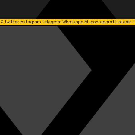
X-twitter
Instagram
Telegram
Whatsapp
M-icon-aparat
Linkedin
F