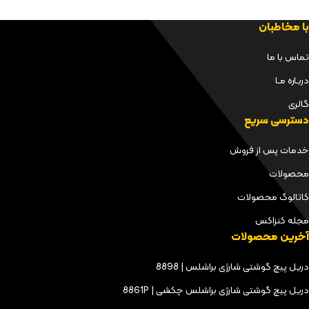
با مخاطبان
تماس با ما
دربـاره مـا
گالری
دسترسی سریع
خدمات پس از فروش
محصولات
کاتالوگ محصولات
مجله کنزاکس
آخرین محصولات
دریل پیچ گوشتی شارژی براشلس | 8898
دریل پیچ گوشتی شارژی براشلس چکشی | 8861P