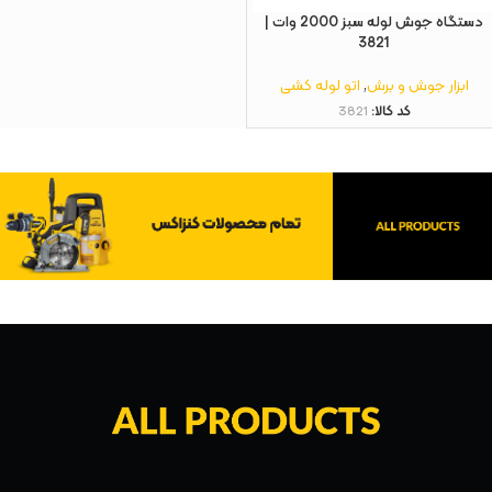
دستگاه جوش لوله سبز 2000 وات |
3821
ابزار جوش و برش
,
اتو لوله کشی
کد کالا:
3821