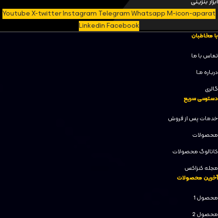
ابزار بنزینی
Youtube
X-twitter
Instagram
Telegram
Whatsapp
M-icon-aparat
Linkedin
Facebook
با مخاطبان
تماس با ما
دربـاره مـا
گالری
دسترسی سریع
خدمات پس از فروش
محصولات
کاتالوگ محصولات
مجله کنزاکس
آخرین محصولات
محصول 1
محصول 2