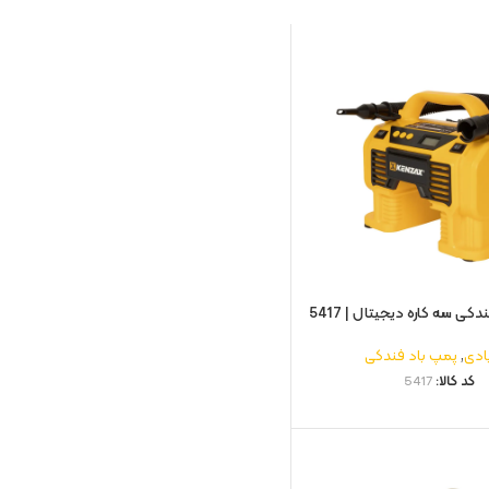
کی سه کاره دیجیتال | 5417
بادی
,
پمپ باد فندکی
کد کالا:
5417