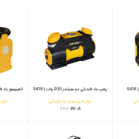
5
پمپ باد فندکی دو سیلندر 200 وات | 5419
کمپرسور باد فند
کی
ابزار بادی
,
پمپ باد فندکی
ابزار 
کد کالا:
5419