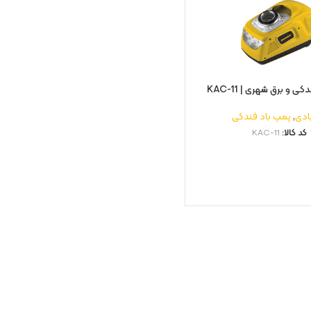
ی و برق شهری | KAC-11
بادی
,
پمپ باد فندکی
کد کالا:
KAC-11