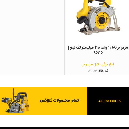
مرمر بر 1750 وات 115 میلیمتر تک تیغ |
3202
ابزار برقی
,
فرز
,
مرمر بر
کد کالا:
3202