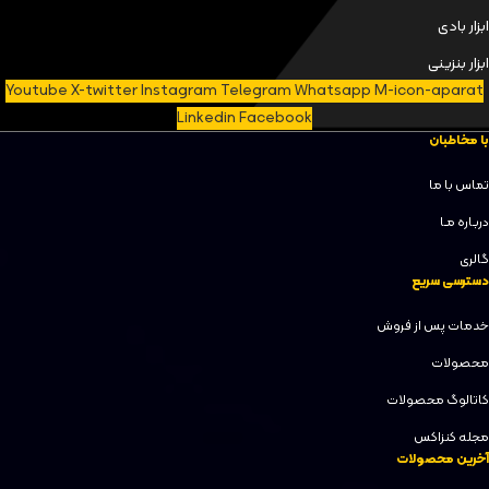
ابزار بادی
ابزار بنزینی
Youtube
X-twitter
Instagram
Telegram
Whatsapp
M-icon-aparat
Linkedin
Facebook
با مخاطبان
تماس با ما
دربـاره مـا
گالری
دسترسی سریع
خدمات پس از فروش
محصولات
کاتالوگ محصولات
مجله کنزاکس
آخرین محصولات