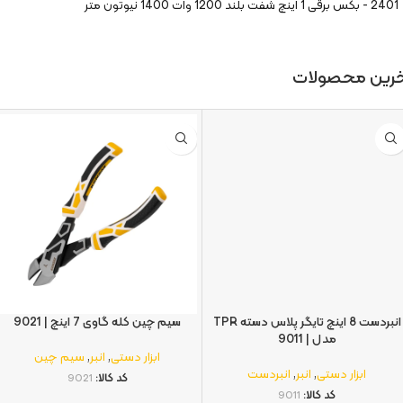
2401 - بکس برقی 1 اینچ شفت بلند 1200 وات 1400 نیوتون‌ متر
خرین محصولات
انبردست 8 اینچ تایگر پلاس دسته TPR
سیم چین کله گاوی 7 اینچ | 9021
مدل | 9011