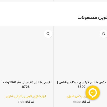
ابزار دستی
,
انبر
,
سیم چین
ابزار دستی
,
انبر
,
انبردست
کد کالا:
9021
کد کالا:
9011
خرین محصولات
بکس شارژی 1/2 اینچ دوکاره براشلس |
قیچی شارژی 28 میلی متر 16/8 ولت |
8728
8802