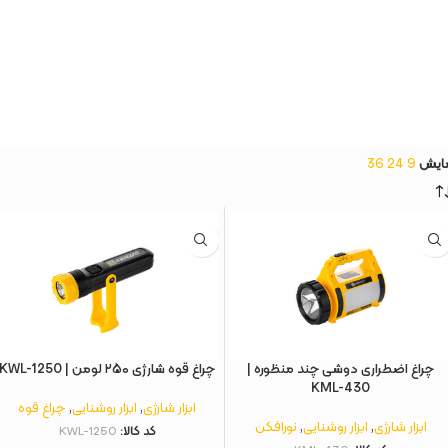
ایش
9
24
36
چراغ اضطراری دوشی چند منظوره |
چراغ قوه شارژی ۲۵۰ لومن | KWL-1250
KML-430
ابزار شارژی
,
ابزار روشنایی
,
چراغ قوه
ابزار شارژی
,
ابزار روشنایی
,
نورافکن
کد کالا:
KWL-1250