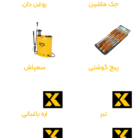
جک ماشین
روغن دان
پیچ گوشتی
سمپاش
تبر
اره باغبانی