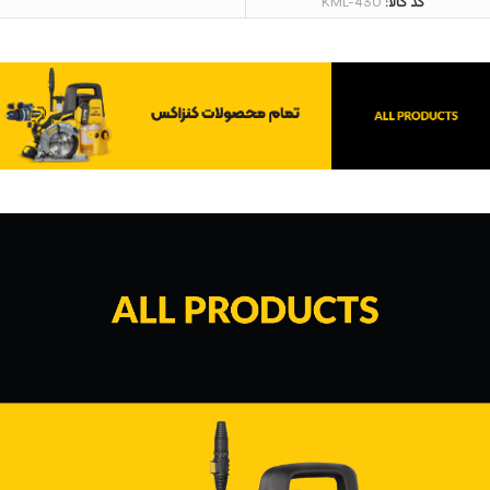
کد کالا:
KML-430