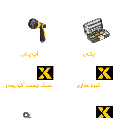
بکس
آب پاش
گیره نجاری
تفنگ چسب آکواریوم