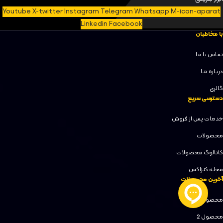
Youtube
X-twitter
Instagram
Telegram
Whatsapp
M-icon-aparat
Linkedin
Facebook
با مخاطبان
تماس با ما
دربـاره مـا
گالری
دسترسی سریع
خدمات پس از فروش
محصولات
کاتالوگ محصولات
مجله کنزاکس
آخرین محصولات
محصول 1
محصول 2