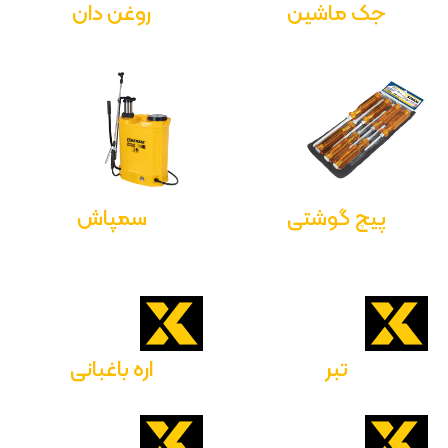
جک ماشین
روغن دان
پیچ گوشتی
سمپاش
تبر
اره باغبانی