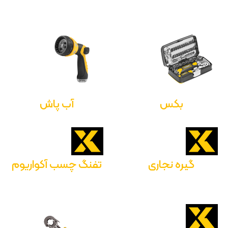
بکس
آب پاش
گیره نجاری
تفنگ چسب آکواریوم