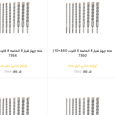
مته چهار شیار 4 الماسه 4 فلوت 460×10 |
7354
7350
لوازم جانبی ابزار
,
مته
لوازم جانبی ابزار
,
مته
کد کالا:
7350
کد کالا:
7354