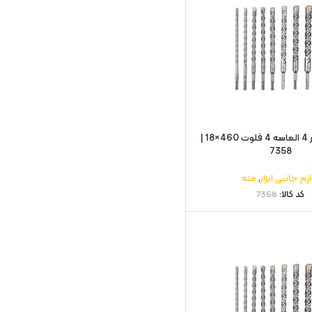
مته چهار شیار 4 الماسه 4 فلوت 460×18 |
7358
زم جانبی ابزار
,
مته
کد کالا:
7358