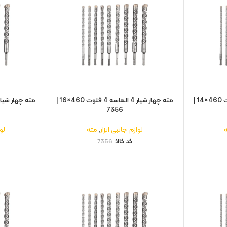
مته چهار شیار 4 الماسه 4 فلوت 460×14 |
مته چهار شیار 4 الماسه 4 فلوت 460×16 |
7356
لوازم جانبی ابزار
,
مته
لوا
کد کالا:
7356