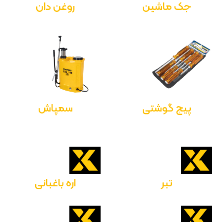
جک ماشین
روغن دان
پیچ گوشتی
سمپاش
تبر
اره باغبانی