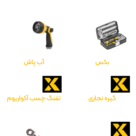
بکس
آب پاش
گیره نجاری
تفنگ چسب آکواریوم