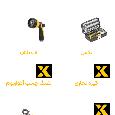
بکس
آب پاش
گیره نجاری
تفنگ چسب آکواریوم