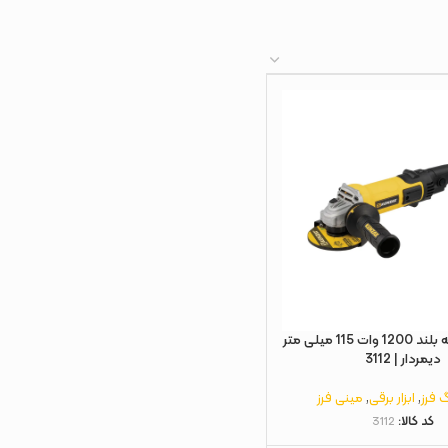
مینی فرز دسته بلند 1200 وات 115 میلی متر
دیمردار | 3112
 فرز
,
ابزار برقی
,
مینی فرز
کد کالا:
3112