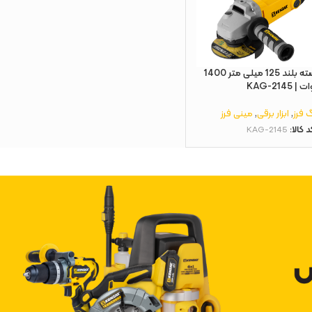
مینی فرز دسته بلند 125 میلی‌ متر 1400
ت | KAG-2145
 فرز
,
ابزار برقی
,
مینی فرز
د کالا:
KAG-2145