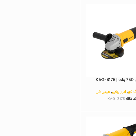
KAG-
 فرز
,
ابزار برقی
,
مینی فرز
د کالا:
KAG-3175