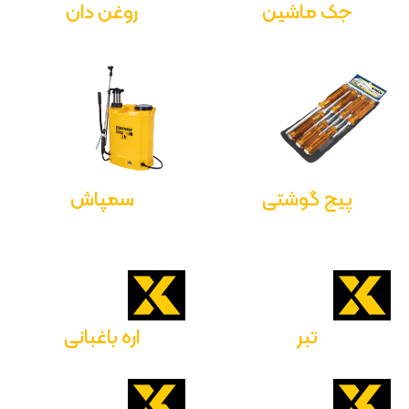
جک ماشین
روغن دان
پیچ گوشتی
سمپاش
تبر
اره باغبانی