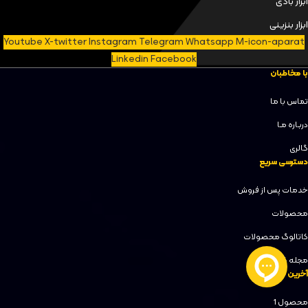
ابزار بادی
ابزار بنزینی
Youtube
X-twitter
Instagram
Telegram
Whatsapp
M-icon-aparat
Linkedin
Facebook
با مخاطبان
تماس با ما
دربـاره مـا
گالری
دسترسی سریع
خدمات پس از فروش
محصولات
کاتالوگ محصولات
مجله کنزاکس
آخرین محصولات
محصول 1