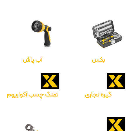
بکس
آب پاش
گیره نجاری
تفنگ چسب آکواریوم