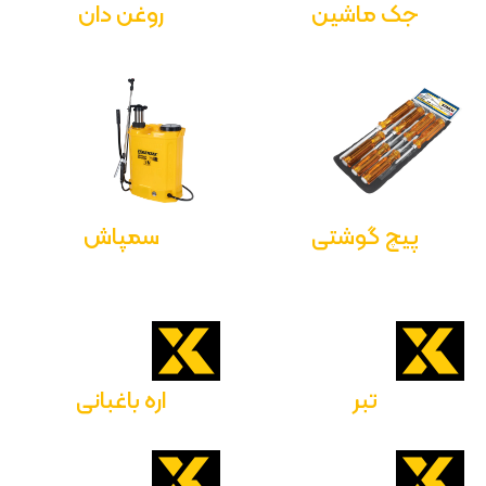
جک ماشین
روغن دان
پیچ گوشتی
سمپاش
تبر
اره باغبانی