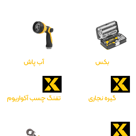
بکس
آب پاش
گیره نجاری
تفنگ چسب آکواریوم