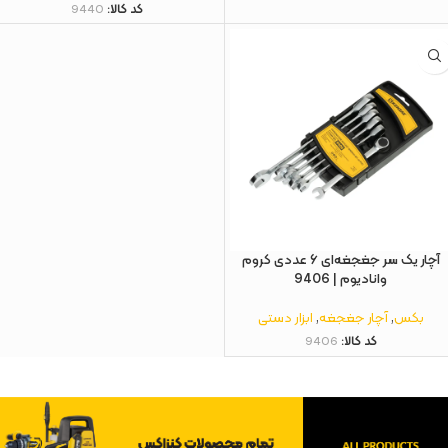
کد کالا:
9440
آچار یک سر جغجغه‌ای ۶ عددی کروم
وانادیوم | 9406
بکس
,
آچار جغجغه
,
ابزار دستی
کد کالا:
9406