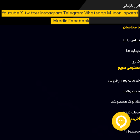
ابزار بنزینی
Youtube
X-twitter
Instagram
Telegram
Whatsapp
M-icon-aparat
Linkedin
Facebook
با مخاطبان
تماس با ما
دربـاره مـا
گالری
دسترسی سریع
خدمات پس از فروش
محصولات
کاتالوگ محصولات
مجله کنزاکس
آخرین محصولات
محصول 1