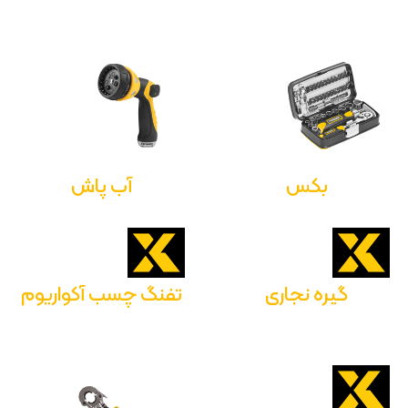
بکس
آب پاش
گیره نجاری
تفنگ چسب آکواریوم