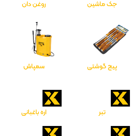
جک ماشین
روغن دان
پیچ گوشتی
سمپاش
تبر
اره باغبانی