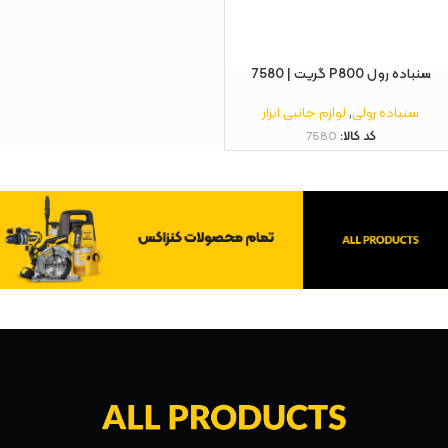
سنباده رول P800 گریت | 7580
سنباده رولی
,
لوازم جانبی ابزار
کد کالا:
7580