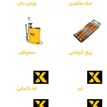
جک ماشین
روغن دان
پیچ گوشتی
سمپاش
تبر
اره باغبانی