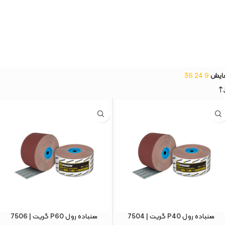
ایش
9
24
36
سنباده رول P40 گریت | 7504
سنباده رول P60 گریت | 7506