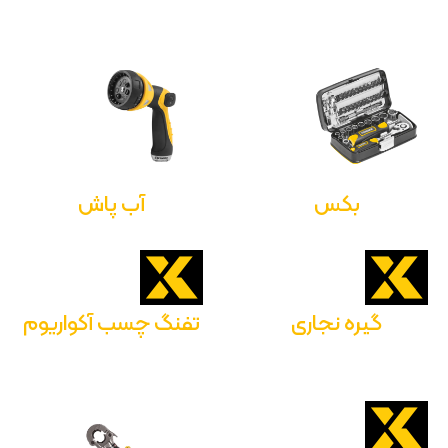
بکس
آب پاش
گیره نجاری
تفنگ چسب آکواریوم