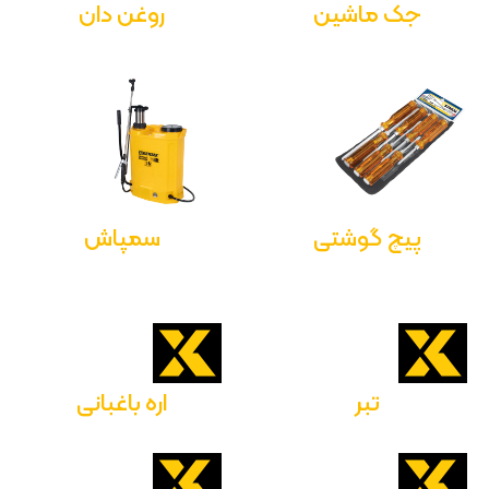
جک ماشین
روغن دان
پیچ گوشتی
سمپاش
تبر
اره باغبانی