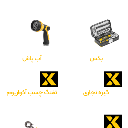
بکس
آب پاش
گیره نجاری
تفنگ چسب آکواریوم