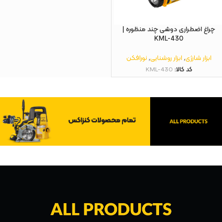
چراغ اضطراری دوشی چند منظوره |
KML-430
ابزار شارژی
,
ابزار روشنایی
,
نورافکن
کد کالا:
KML-430