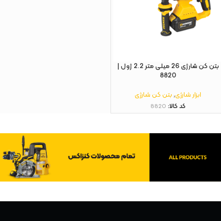
بتن کن شارژی 26 میلی متر 2.2 ژول |
8820
ابزار شارژی
,
بتن کن شارژی
کد کالا:
8820