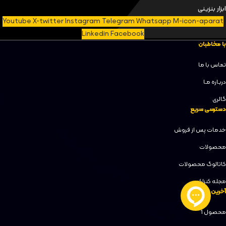
ابزار بنزینی
Youtube
X-twitter
Instagram
Telegram
Whatsapp
M-icon-aparat
Linkedin
Facebook
با مخاطبان
تماس با ما
دربـاره مـا
گالری
دسترسی سریع
خدمات پس از فروش
محصولات
کاتالوگ محصولات
مجله کنزاکس
آخرین محصولات
محصول 1