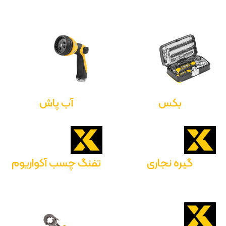
بکس
آب پاش
گیره نجاری
تفنگ چسب آکواریوم