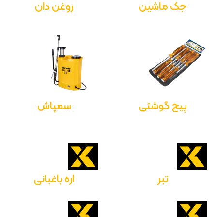
جک ماشین
روغن دان
پیچ گوشتی
سمپاش
تبر
اره باغبانی