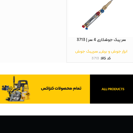
سر پیک جوشکاری 4 سر | 3713
ابزار جوش و برش
,
سرپیک جوش
کد کالا:
3713