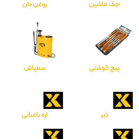
جک ماشین
روغن دان
پیچ گوشتی
سمپاش
تبر
اره باغبانی