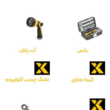
بکس
آب پاش
گیره نجاری
تفنگ چسب آکواریوم