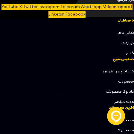
Youtube
X-twitter
Instagram
Telegram
Whatsapp
M-icon-aparat
Linkedin
Facebook
با مخاطبان
تماس با ما
دربـاره مـا
گالری
دسترسی سریع
خدمات پس از فروش
محصولات
کاتالوگ محصولات
مجله کنزاکس
آخرین محصولات
محصول 1
محصول 2