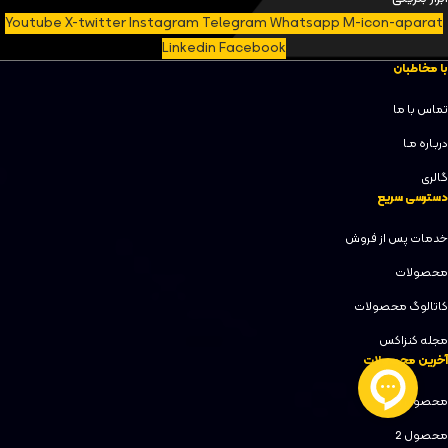
Youtube
X-twitter
Instagram
Telegram
Whatsapp
M-icon-aparat
Linkedin
Facebook
با مخاطبان
تماس با ما
دربـاره مـا
گالری
دسترسی سریع
خدمات پس از فروش
محصولات
کاتالوگ محصولات
مجله کنزاکس
آخرین محصولات
محصول 1
محصول 2