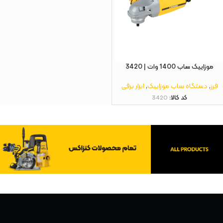
موزاییک ساب 1400 وات | 3420
فرز
,
دستگاه ساب موزاییک
,
ابزار برقی
کد کالا:
3420