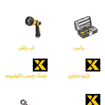
بکس
آب پاش
گیره نجاری
تفنگ چسب آکواریوم