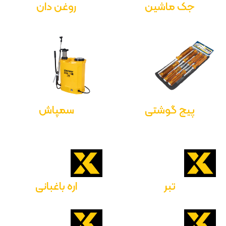
جک ماشین
روغن دان
پیچ گوشتی
سمپاش
تبر
اره باغبانی