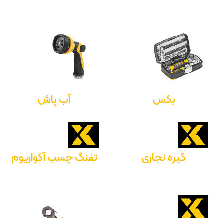
بکس
آب پاش
گیره نجاری
تفنگ چسب آکواریوم