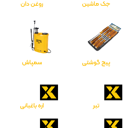
جک ماشین
روغن دان
پیچ گوشتی
سمپاش
تبر
اره باغبانی