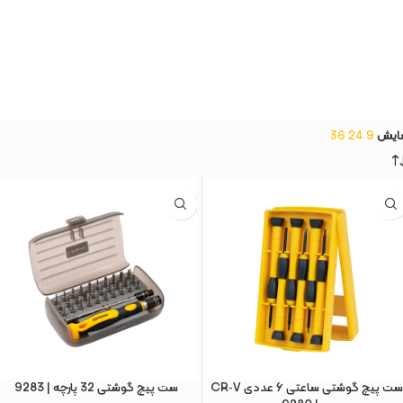
ایش
9
24
36
ست پیچ‌ گوشتی ساعتی ۶ عددی CR‑V
ست پیچ گوشتی 32 پارچه | 9283