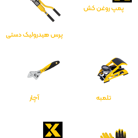
پمپ روغن کش
پرس هیدرولیک دستی
تلمبه
آچار