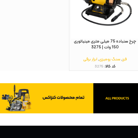
چرخ سنباده 75 میلی متری مینیاتوری
150 وات | 3275
فرز
,
سنگ رومیزی
,
ابزار برقی
کد کالا:
3275