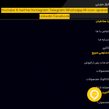
ابزار بنزینی
Youtube
X-twitter
Instagram
Telegram
Whatsapp
M-icon-aparat
Linkedin
Facebook
با مخاطبان
تماس با ما
دربـاره مـا
گالری
دسترسی سریع
خدمات پس از فروش
محصولات
کاتالوگ محصولات
مجله کنزاکس
آخرین محصولات
محصول 1