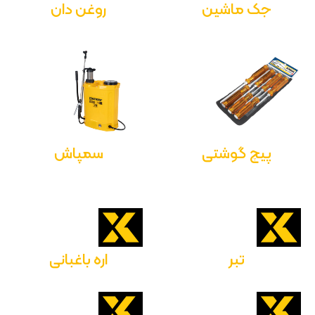
جک ماشین
روغن دان
پیچ گوشتی
سمپاش
تبر
اره باغبانی