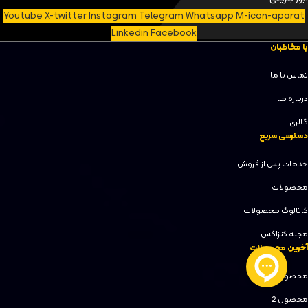
Youtube
X-twitter
Instagram
Telegram
Whatsapp
M-icon-aparat
Linkedin
Facebook
با مخاطبان
تماس با ما
دربـاره مـا
گالری
دسترسی سریع
خدمات پس از فروش
محصولات
کاتالوگ محصولات
مجله کنزاکس
آخرین محصولات
محصول 1
محصول 2