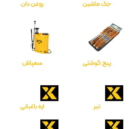
جک ماشین
روغن دان
پیچ گوشتی
سمپاش
تبر
اره باغبانی