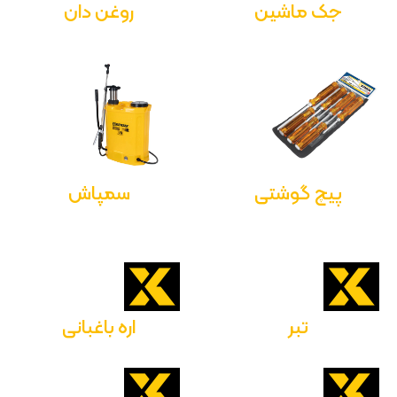
جک ماشین
روغن دان
پیچ گوشتی
سمپاش
تبر
اره باغبانی