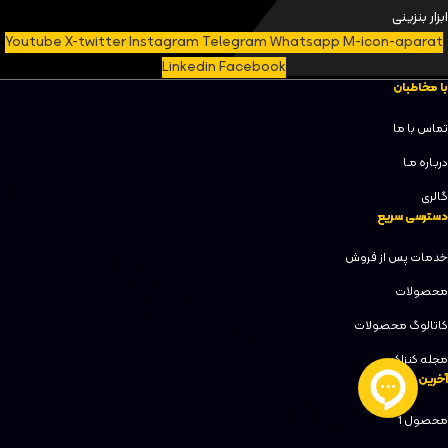
ابزار بنزینی
Youtube
X-twitter
Instagram
Telegram
Whatsapp
M-icon-aparat
Linkedin
Facebook
با مخاطبان
تماس با ما
دربـاره مـا
گالری
دسترسی سریع
خدمات پس از فروش
محصولات
کاتالوگ محصولات
مجله کنزاکس
آخرین محصولات
محصول 1