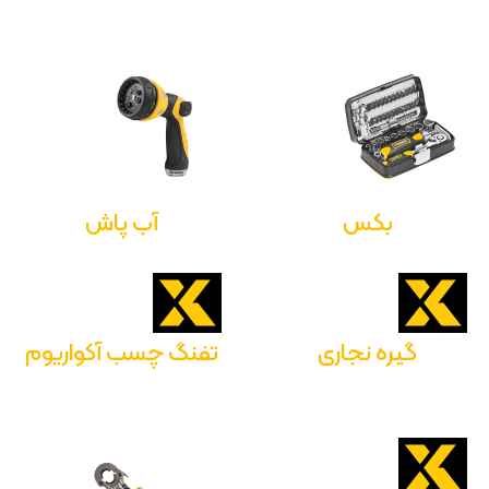
بکس
آب پاش
گیره نجاری
تفنگ چسب آکواریوم