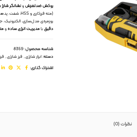
روکش ضدلغزش
و
نشانگر شارژ ب
(مته فرزکاری و HSS، شفت، پدهای نمدی، صفحه برشی، فرچه، آچار و… در
روزمره‌ی مدل‌سازی، الکترونیک، جواهرسازی و DIY را یک‌جا پوشش
دقیق
با
مدیریت انرژی ساده
و
مت
شناسه محصول:
8359
دسته:
ابزار شارژی
,
فرز شارژی
,
فرز
اشتراک گذاری:
نظرات (0)