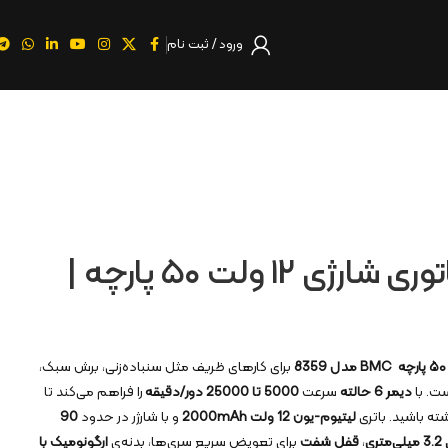
ورود / ثبت نام
کیت فرز مینیاتوری شارژی ۱۲ ولت ۵۰ پارچه |
۵۰
پارچه
BMC
مدل 8359
برای کارهای ظریف مثل سنباده‌زنی، برش سبک،
ت. با
دیمر 6 حالته
سرعت
5000
تا 25000 دور/دقیقه
را فراهم می‌کند تا
ته باشید. باتری
لیتیوم-یون 12 ولت 2000
mAh
و با شارژر در حدود
90
ری
،
قفل شفت
برای تعویض سریع سری‌ها، بدنه‌ی
ارگونومیک با