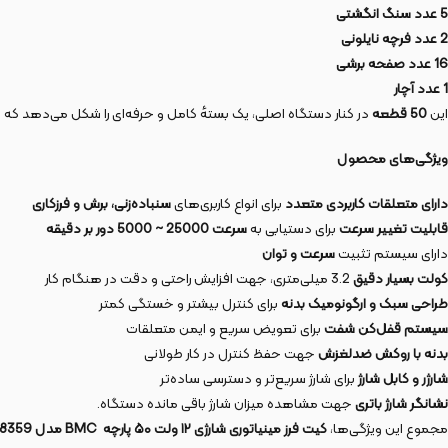
5 عدد سنگ انگشتی
2 عدد فرچه نایلونی
16 عدد صفحه برشی
1 عدد آچار
این
50
قطعه
در کنار دستگاه اصلی، یک بستهٔ کامل و حرفه‌ای را شکل می‌دهد که نی
ویژگی‌های محصول
دارای متعلقات کاربردی متعدد
برای انواع کاربری‌های
سنباده‌زنی، برش و فرزکاری
قابلیت تغییر سرعت
برای دستیابی به
سرعت
25000 ~ 5000
دور بر دقیقه
دارای سیستم تثبیت
سرعت و توان
کولت بسیار دقیق
3.2 میلی‌متری، جهت افزایش راحتی و دقت در هنگام کار
طراحی سبک و ارگونومیک بدنه
برای کنترل بیشتر و خستگی کمتر
سیستم قفل‌کن شفت
برای تعویض سریع و ایمن متعلقات
بدنه با روکش ضدلغزش
جهت حفظ کنترل در کار طولانی
شارژر و کابل شارژ
برای شارژ سریع‌تر و دسترسی ساده‌تر
نشانگر شارژ باتری
جهت مشاهده میزان شارژ باقی مانده دستگاه.
مجموع این ویژگی‌ها،
کیت فرز مینیاتوری شارژی
۱۲
ولت
۵۰
پارچه
BMC
مدل 8359