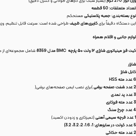
وزن ابزار
:
270 گرم
(بسیار سبک برای کارهای طولانی و کنترل دقیق)
تعداد متعلقات
:
50
قطعه
نوع بسته‌بندی
:
جعبه پلاستیکی
مستحکم
این دستگاه دقیقاً برای
کاربری‌های ظریف
طراحی شده است: سرعت‌ قابل تنظیم، وزن بسیار پایین و کولت استاندارد 3.2 میل
لوازم جانبی و اقلام همراه
کیت فرز مینیاتوری شارژی
۱۲
ولت
۵۰
پارچه
BMC
مدل 8359
شامل مجموعه‌ای از مت
شارژر
کابل شارژ
6 عدد مته
HSS
2 عدد شفت صفحه برشی
)برای نصب ایمن صفحه‌های برشی(
3 عدد پد نمدی
3 عدد مته فرزکاری
4 عدد چرخ سنگ
1 عدد فرچه سیمی آهنی
(تمیزکاری و زدودن اکسید)
5 عدد کولت در سایزهای: 1، 1.6، 2، 3.2، 3.2)
2 عدد مته حکاکی