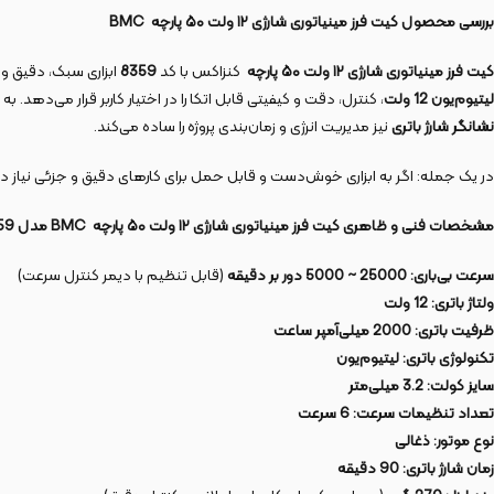
بررسی محصول کیت فرز مینیاتوری شارژی
۱۲
ولت
۵۰
پارچه
BMC
کیت فرز مینیاتوری شارژی
۱۲
ولت
۵۰
پارچه
کنزاکس با کد
8359
ابزاری سبک، دقیق و 
لیتیوم‌یون
12
ولت
، کنترل، دقت و کیفیتی قابل اتکا را در اختیار کاربر قرار می‌دهد. ب
نشانگر شارژ باتری
نیز مدیریت انرژی و زمان‌بندی پروژه را ساده می‌کند.
در یک جمله: اگر به ابزاری خوش‌دست و قابل حمل برای کارهای دقیق و جزئی نیاز دا
مشخصات فنی و ظاهری کیت فرز مینیاتوری شارژی
۱۲
ولت
۵۰
پارچه
BMC
مدل 8359
سرعت بی‌باری
:
25000
~
5000
دور بر دقیقه
(قابل تنظیم با دیمر کنترل سرعت)
ولتاژ باتری: 12
ولت
ظرفیت باتری
:
2000
میلی‌آمپر ساعت
تکنولوژی باتری
:
لیتیوم‌یون
سایز کولت
:
3.2
میلی‌متر
تعداد تنظیمات سرعت
:
6
سرعت
نوع موتور
:
ذغالی
زمان شارژ باتری
:
90
دقیقه