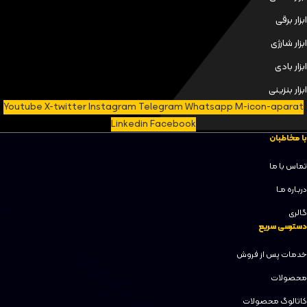
ابزار برقی
ابزار شارژی
ابزار بادی
ابزار بنزینی
Youtube
X-twitter
Instagram
Telegram
Whatsapp
M-icon-aparat
Linkedin
Facebook
با مخاطبان
تماس با ما
دربـاره مـا
گالری
دسترسی سریع
خدمات پس از فروش
محصولات
کاتالوگ محصولات