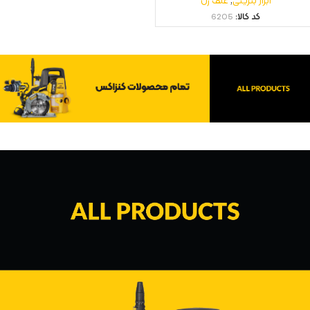
ابزار بنزینی
,
علف زن
کد کالا:
6205