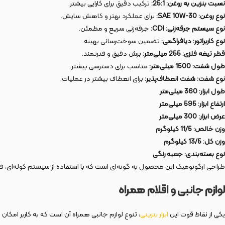
نسبت بنزین به روغن: 25:1:
ترکیب دقیق برای کارایی بیشتر.
نوع روغن: SAE 10W-30:
برای عملکرد بهتر و کاهش سایش.
نوع سیستم جرقه‌زنی: CDI:
جرقه‌زنی سریع و مطمئن.
نوع کاربراتور: دیافراگمی:
تضمین سوخت‌رسانی بهینه.
قطر تیغه فلزی: 255 میلی‌متر:
برش دقیق و قدرتمند.
طول شفت: 1500 میلی‌متر:
مناسب برای دسترسی بیشتر.
نوع شفت: شفت انعطاف‌پذیر:
برای انعطاف بیشتر در عملیات.
طول ابزار: 360 میلی‌متر
ارتفاع ابزار: 595 میلی‌متر
عرض ابزار: 300 میلی‌متر
وزن خالص: 11/5 کیلوگرم
وزن کل: 13/5 کیلوگرم
نوع بسته‌بندی: جعبه رنگی
طراحی ارگونومیک این محصول به گونه‌ای است که با استفاده از سیستم کوله‌ای، فشا
لوازم جانبی و اقلام همراه
یکی از نقاط قوت این
ابزار بنزینی
، تنوع لوازم جانبی همراه آن است که به کاربر امکان 