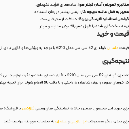
مکانیزم تعویض آسان فیلتر هوا:
ساده‌سازی فرآیند نگهداری.
مجهز به قفل ماشه دریچه گاز:
ایمنی بیشتر در زمان استفاده.
گواهی استاندارد آلایندگی یورو5:
حفاظت از محیط زیست.
تیغه سخت‌کاری شده با طول عمر بالا:
برش مداوم و موثر.
قیمت و خرید
قیمت
علف زن
کوله ای 52 سی سی مدل 6210 با توجه به ویژگی‌ها و کارایی بالای آن، کاملاً مقرون‌به‌صرفه است. این محصول در فروشگاه‌های معتبر آنلاین مانند
نتیجه‌گیری
علف زن کوله ای 52 سی سی مدل 6210 با قابلیت‌های م
که کارهای هرس و برش گیاهان به راحتی و با دقت بالا انجام شوند. برای تجربه به
برای خرید این محصول همین حالا به نمایندگی های رسمی
کنزاکس
یا فروشگاه های
برای دیدن دیگر محصولات
ابزار بنزینی
و
علف زن
به صفحات مربوطه مراجعه کنید.