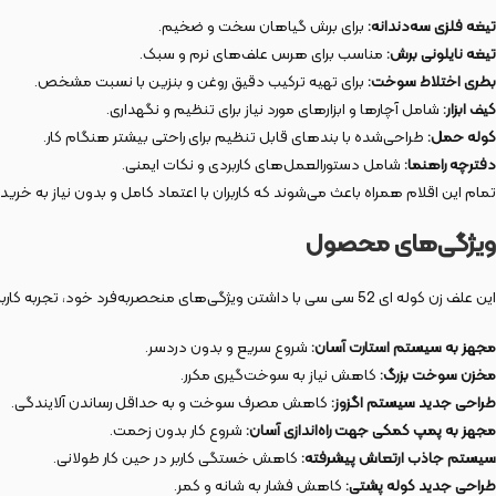
تیغه فلزی سه‌دندانه:
برای برش گیاهان سخت و ضخیم.
تیغه نایلونی برش:
مناسب برای هرس علف‌های نرم و سبک.
بطری اختلاط سوخت:
برای تهیه ترکیب دقیق روغن و بنزین با نسبت مشخص.
کیف ابزار:
شامل آچارها و ابزارهای مورد نیاز برای تنظیم و نگهداری.
کوله حمل:
طراحی‌شده با بندهای قابل تنظیم برای راحتی بیشتر هنگام کار.
دفترچه راهنما:
شامل دستورالعمل‌های کاربردی و نکات ایمنی.
تمام این اقلام همراه باعث می‌شوند که کاربران با اعتماد کامل و بدون نیاز به خری
ویژگی‌های محصول
این علف زن کوله ای 52 سی سی با داشتن ویژگی‌های منحصر‌به‌فرد خود، تجربه کاربری بهتری ارائه می‌دهد. برخی از این ویژگی‌ها عبارتند از:
مجهز به سیستم استارت آسان:
شروع سریع و بدون دردسر.
مخزن سوخت بزرگ:
کاهش نیاز به سوخت‌گیری مکرر.
طراحی جدید سیستم اگزوز:
کاهش مصرف سوخت و به حداقل رساندن آلایندگی.
مجهز به پمپ کمکی جهت راه‌اندازی آسان:
شروع کار بدون زحمت.
سیستم جاذب ارتعاش پیشرفته:
کاهش خستگی کاربر در حین کار طولانی.
طراحی جدید کوله پشتی:
کاهش فشار به شانه و کمر.