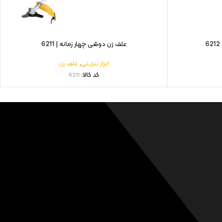
علف زن دوشی چهار زمانه | 6211
ابزار بنزینی
,
علف زن
کد کالا:
6211