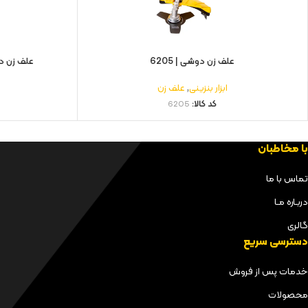
علف زن دوشی | 6205
علف زن دوشی چ
ابزار بنزینی
,
علف زن
کد کالا:
6205
با مخاطبان
تماس با ما
دربـاره مـا
گالری
دسترسی سریع
خدمات پس از فروش
محصولات