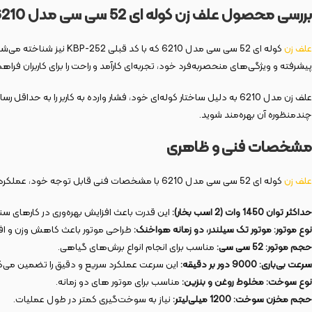
بررسی محصول علف زن کوله ای 52 سی سی مدل 6210
علف زن
کوله ای 52 سی سی مدل 6210 که با کد قبلی KBP-252 نیز شناخته می‌شود، یک ابزار حرفه‌ای برای مدیریت علف‌های هرز، گیاهان ضخیم، و هرس باغ‌های کوچک و بزرگ است. این
پیشرفته و ویژگی‌های منحصربه‌فرد خود، تجربه‌ای کارآمد و راحت را برای کاربران فراه
علف زن مدل 6210 به دلیل ساختار کوله‌ای خود، فشار وارده به کاربر 
چندمنظوره آن بهره‌مند شوید.
مشخصات فنی و ظاهری
علف زن
کوله ای 52 سی سی مدل 6210 با مشخصات فنی قابل توجه خود، عملکرد قدرتمندی در انواع شرایط کاری ارائه می‌دهد. مشخصات این محصول عبارتند از:
حداکثر توان 1450 وات (2 اسب بخار):
این قدرت باعث افزایش بهره‌وری در کارهای س
نوع موتور: موتور تک سیلندر، دو زمانه هواخنک:
طراحی موتور باعث کاهش وزن و اف
حجم موتور: 52 سی سی:
مناسب برای انجام انواع برش‌های گیاهی.
سرعت بی‌باری: 9000 دور بر دقیقه:
این سرعت عملکرد سریع و دقیق را تضمین می‌ک
نوع سوخت: مخلوط روغن و بنزین:
مناسب برای موتور های دو زمانه.
حجم مخزن سوخت: 1200 میلی‌لیتر:
نیاز به سوخت‌گیری کمتر در طول عملیات.