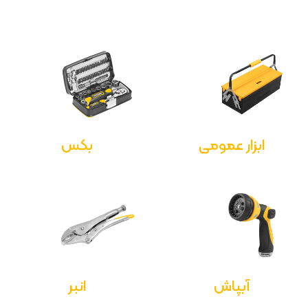
ابزار عمومی
بکس
آبپاش
انبر