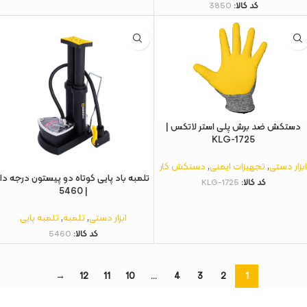
کد کالا:
3850
دستکش ضد برش پلی استر لاتکس |
KLG-1725
بزار دستی
,
تجهیزات ایمنی
,
دستکش کار
تلمبه باد پایی کوتاه دو پیستون درجه دار
کد کالا:
KLG-1725
| 5460
ابزار دستی
,
تلمبه
,
تلمبه پایی
کد کالا:
5460
→
12
11
10
…
4
3
2
1