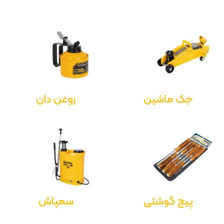
جک ماشین
روغن دان
پیچ گوشتی
سمپاش