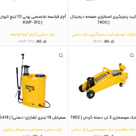
یت پنچرگیری اضطراری صفحه دیجیتال
آچار فرانسه تخصصی پونی 10 اینچ تایوا
| KWP-310
| 7800
لوازم خودرو
,
کیت پنچرگیری
,
ابزار دستی
ابزار دستی
,
آچار
,
آچار فرانسه
کد کالا:
7800
کد کالا:
KWP-310
 سوسماری 2 تن دسته گردان | 7852
سمپاش 18 لیتری (شارژی-دستی) | 6418
جک ماشین
,
جک سوسماری
,
ابزار دستی
ابزار دستی
,
سمپاش
,
سمپاش شارژی