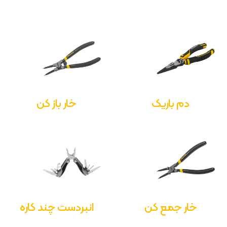
دم باریک
خار باز کن
خار جمع کن
انبردست چند کاره