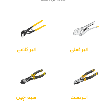
انبر قفلی
انبر کلاغی
انبردست
سیم چین