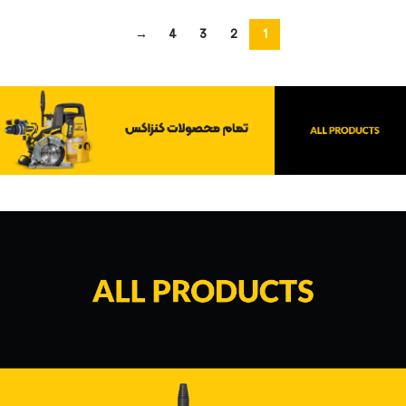
→
4
3
2
1