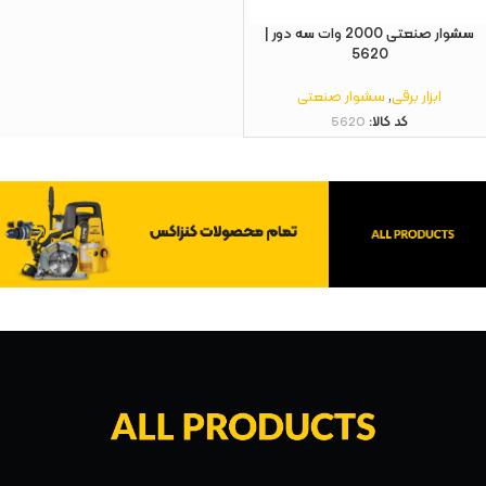
سشوار صنعتی 2000 وات سه دور |
5620
ابزار برقی
,
سشوار صنعتی
کد کالا:
5620