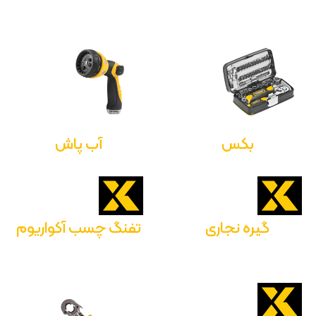
بکس
آب پاش
گیره نجاری
تفنگ چسب آکواریوم