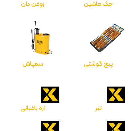
جک ماشین
روغن دان
پیچ گوشتی
سمپاش
تبر
اره باغبانی