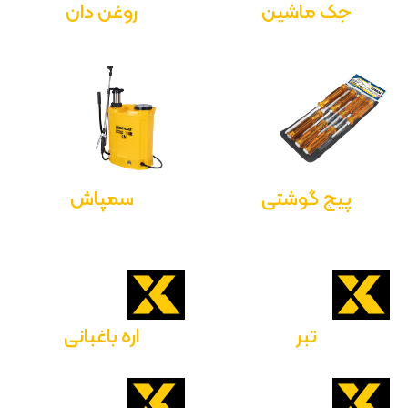
جک ماشین
روغن دان
پیچ گوشتی
سمپاش
تبر
اره باغبانی