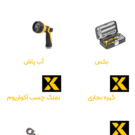
بکس
آب پاش
گیره نجاری
تفنگ چسب آکواریوم