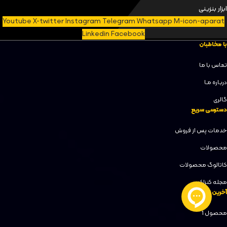
ابزار بنزینی
Youtube
X-twitter
Instagram
Telegram
Whatsapp
M-icon-aparat
Linkedin
Facebook
با مخاطبان
تماس با ما
دربـاره مـا
گالری
دسترسی سریع
خدمات پس از فروش
محصولات
کاتالوگ محصولات
مجله کنزاکس
آخرین محصولات
محصول 1