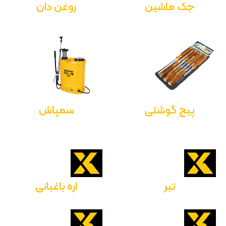
جک ماشین
روغن دان
پیچ گوشتی
سمپاش
تبر
اره باغبانی