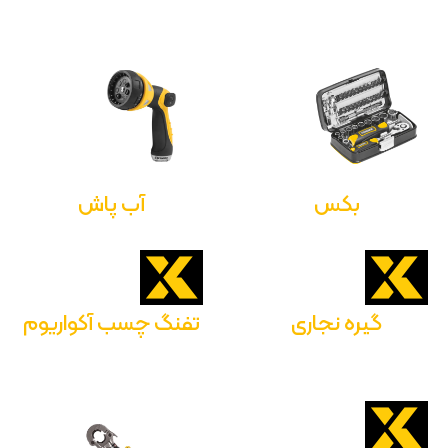
بکس
آب پاش
گیره نجاری
تفنگ چسب آکواریوم