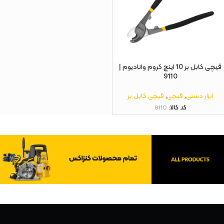
قیچی کابل بر 10 اینچ کروم وانادیوم |
9110
ابزار دستی
,
قیچی
,
قیچی کابل بر
کد کالا:
9110