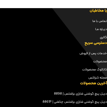
با مخاطبان
تماس با ما
دربـاره مـا
گالری
دسترسی سریع
خدمات پس از فروش
محصولات
کاتالوگ محصولات
مجله کنزاکس
آخرین محصولات
دریل پیچ گوشتی شارژی براشلس | 8898
دریل پیچ گوشتی شارژی براشلس چکشی | 8861P