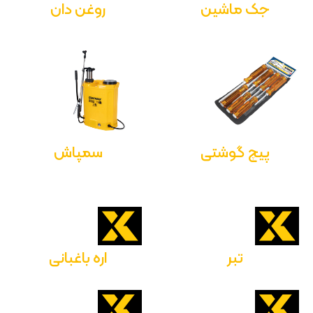
جک ماشین
روغن دان
پیچ گوشتی
سمپاش
تبر
اره باغبانی