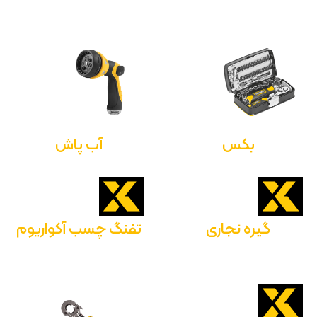
بکس
آب پاش
گیره نجاری
تفنگ چسب آکواریوم