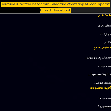
Youtube
X-twitter
Instagram
Telegram
Whatsapp
M-icon-aparat
Linkedin
Facebook
با مخاطبان
تماس با ما
دربـاره مـا
گالری
دسترسی سریع
خدمات پس از فروش
محصولات
کاتالوگ محصولات
مجله کنزاکس
آخرین محصولات
محصول 1
محصول 2