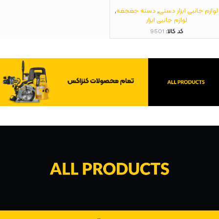
لوازم جانبی ابزار دستی
,
دسته جغجغه
,
لوازم جانبی ابزار
کد کالا:
9501