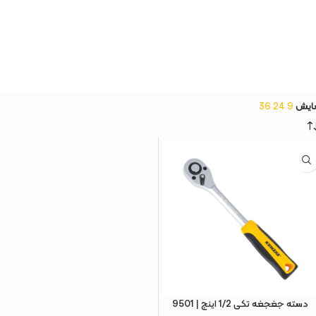
ایش
9
24
36
دسته جغجغه تکی 1/2 اینچ | 9501