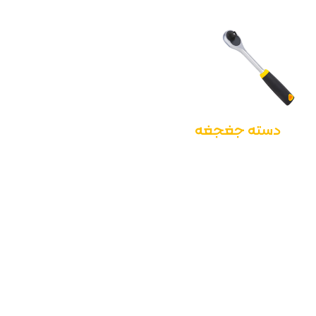
دسته جغجغه