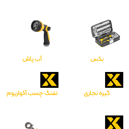
بکس
آب پاش
گیره نجاری
تفنگ چسب آکواریوم