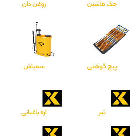
جک ماشین
روغن دان
پیچ گوشتی
سمپاش
تبر
اره باغبانی