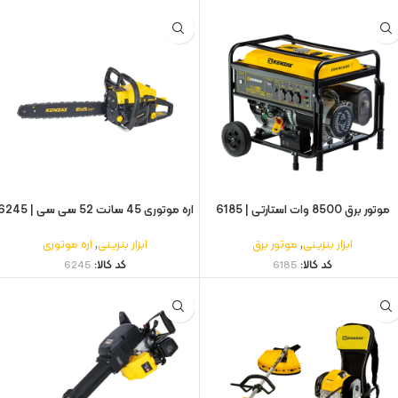
موتور برق 8500 وات استارتی | 6185
اره موتوری 45 سانت 52 سی سی | 6245
ابزار بنزینی
,
موتور برق
ابزار بنزینی
,
اره موتوری
کد کالا:
6185
کد کالا:
6245