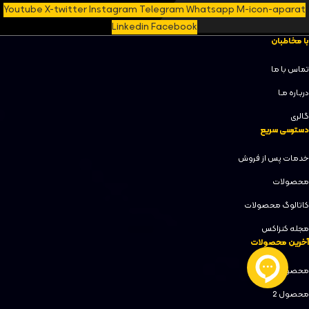
Youtube
X-twitter
Instagram
Telegram
Whatsapp
M-icon-aparat
Linkedin
Facebook
با مخاطبان
تماس با ما
دربـاره مـا
گالری
دسترسی سریع
خدمات پس از فروش
محصولات
کاتالوگ محصولات
مجله کنزاکس
آخرین محصولات
محصول 1
محصول 2