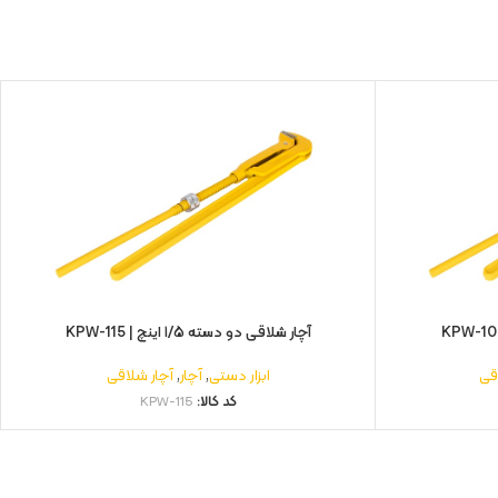
آچار شلاقی دو دسته ۱/۵ اینچ | KPW-115
قی
ابزار دستی
,
آچار
,
آچار شلاقی
کد کالا:
KPW-115