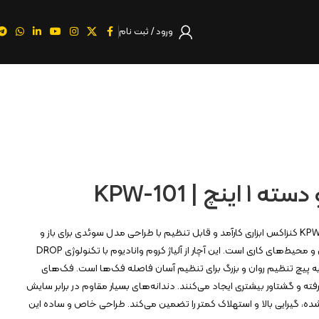
ورود / ثبت نام
نچ | KPW-101
آچار شلاقی دو دسته ۱ اینچ KPW-101 کنزاکس ابزاری کارآمد و قابل تنظیم با طراحی مدل سوئدی برای باز و
بسته کردن انواع لوله‌ها در منزل و محیط‌های کاری است. این آچار از آلیاژ کروم وانادیوم با تکنولوژی DROP
هز به پیچ تنظیم روان و بزرگ برای تنظیم آسان فاصله فک‌ها است. فک‌های
رفته و گشتاور بیشتری ایجاد می‌کنند. دندانه‌های بسیار مقاوم در برابر سایش
ده، گیرایی بالا و استهلاک کمتر را تضمین می‌کند. طراحی خاص و ساده این