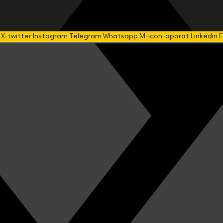
X-twitter
Instagram
Telegram
Whatsapp
M-icon-aparat
Linkedin
F