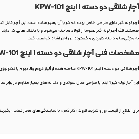
آچار شلاقی دو دسته ۱ اینچ KPW-101
آچار لوله گیر دارای طراحی خاص بوده که کار با آن بسیار ساده است. این آچار قابل تن
هستند. فک آچار لوله گیر عموما از فولاد ساخته می‌شود و با دندانه‌هایی که دارند ب
به ویژگی‌ها و دامنه کاربردی و گسترده این آچار اشاره خواهیم کرد.
مشخصات فنی آچار شلاقی دو دسته ۱ اینچ KPW-101
آچار شلاقی دو دسته ۱ اینچ KPW-101 ساخته شده از آلیاژ کروم وانادیوم با تکنولوژی DROP FORGED است که مجهز به پیچ تنظیم روان و بزرگ و همچنین فک‌های آج دار قوی که موازی یکدیگر قرار می‌گیرند و سبب ایجاد گشتاور بیشتر می‌شوند.
این آچار لوله گیر 1 اینچ با طراحی مدل سوئدی و دندانه‌های بسیار مقاوم در برابر سایش با بدنه و فک سخت کاری شده جهت گیرایی بیشتر و استهلاک کمتر ساخته شده است.
برای اطلاع از قیمت روز و شرایط فروش کنزاکس، با نمایندگی‌های مجاز تماس بگیرید 