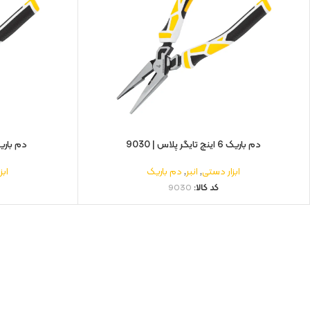
دم باریک 6 اینچ تایگر پلاس | 9030
دم باریک 8 اینچ تایگر پل
ابزار دستی
,
انبر
,
دم باریک
ابز
کد کالا:
9030