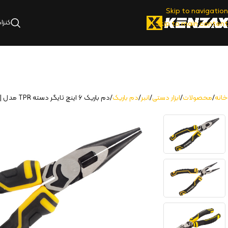
Skip to navigation
کنزا
Skip to main content
خانه
محصولات
ابزار دستی
انبر
دم باریک
دم باریک ۶ اینچ تایگر دسته TPR مدل | KLN-26