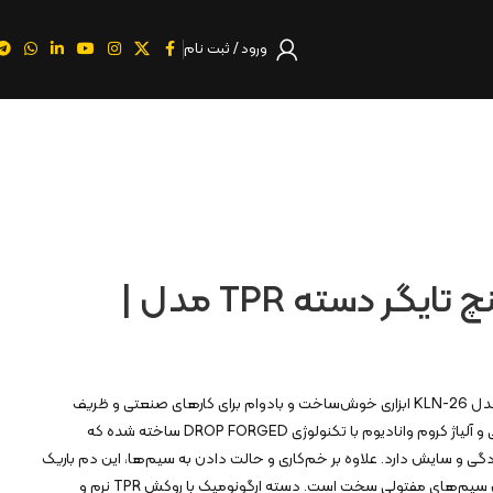
ورود / ثبت نام
دم باریک ۶ اینچ تایگر دسته TPR مدل |
دم باریک ۶ اینچ تایگر کنزاکس مدل KLN-26 ابزاری خوش‌ساخت و بادوام برای کارهای صنعتی و ظریف
است. این محصول از فولاد کربنی و آلیاژ کروم وانادیوم با تکنولوژی DROP FORGED ساخته شده که
ردگی و سایش دارد. علاوه بر خم‌کاری و حالت دادن به سیم‌ها، این دم باریک
دارای قابلیت سیم‌چین برای برش سیم‌های مفتولی سخت است. دسته ارگونومیک با روکش TPR نرم و