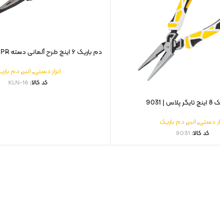
دم باریک ۶ اینچ طرح آلمانی دسته TPR مدل | KLN-16
ابزار دستی
,
انبر
,
دم باری
کد کالا:
KLN-16
اس | 9031
ار دستی
,
انبر
,
دم باریک
کد کالا:
9031