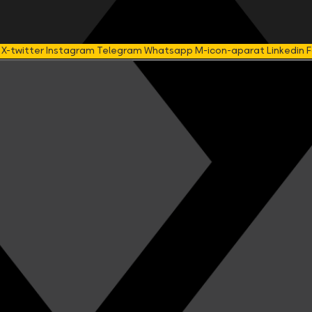
X-twitter
Instagram
Telegram
Whatsapp
M-icon-aparat
Linkedin
F