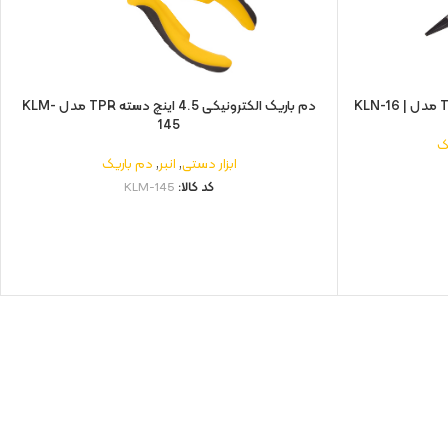
دم باریک الکترونیکی 4.5 اینچ دسته TPR مدل KLM-
145
ک
ابزار دستی
,
انبر
,
دم باریک
کد کالا:
KLM-145