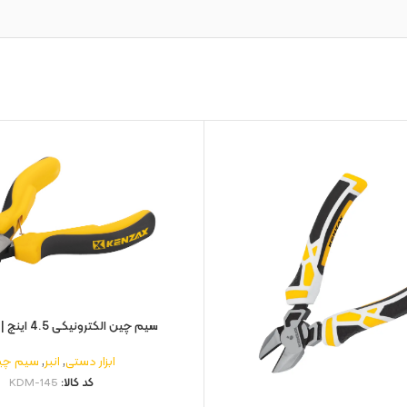
سیم چین الکترونیکی 4.5 اینچ | KDM-145
ابزار دستی
,
انبر
,
سیم چی
کد کالا:
KDM-145