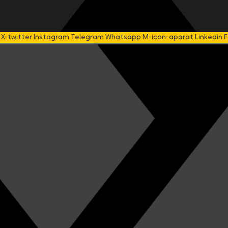
X-twitter
Instagram
Telegram
Whatsapp
M-icon-aparat
Linkedin
F