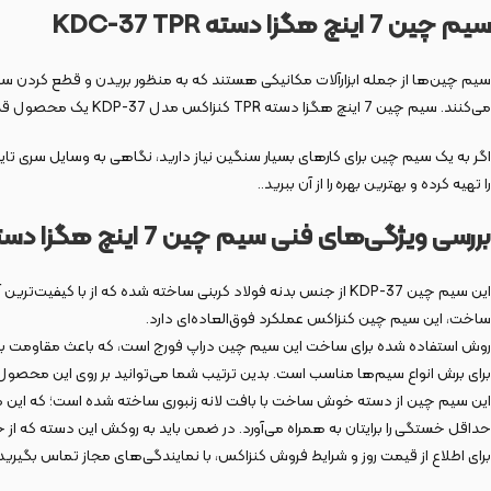
سیم چین 7 اینچ هگزا دسته KDC-37 TPR
می‌کنند. سیم چین 7 اینچ هگزا دسته TPR کنزاکس مدل KDP-37 یک محصول قدرتمند با ساختار محکم و عالی در میان سیم چین‌‍‌‌های کنزاکس است و می‌تواند بسیاری از نیازهای شما را در بسیاری از مشاغل برطرف کند.
را تهیه کرده و بهترین بهره را از آن ببرید..
بررسی ویژگی‌های فنی سیم چین 7 اینچ هگزا دسته KDC-37 TPR
این سیم چین KDP-37 از جنس بدنه فولاد کربنی ساخته شده که از با
ساخت، این سیم چین کنزاکس عملکرد فوق‌العاده‌ای دارد.
روش استفاده شده برای ساخت این سیم چین دراپ فورج است، که باعث مقاومت بسیار
برای برش انواع سیم‎‌ها مناسب است. بدین ترتیب شما می‌توانید بر روی این محصول برای انجام کارهای سنگین نیز به خوبی حساب باز کنید.
این سیم چین از دسته خوش ‌ساخت با بافت لانه زنبوری ساخته شده است؛ که این موضو
حداقل خستگی را برایتان به همراه می‌آورد. در ضمن باید به روکش این دسته که از جنس TPR نرم و ضدلغزش است نیز اشار
برای اطلاع از قیمت روز و شرایط فروش کنزاکس، با نمایندگی‌های مجاز تماس بگیرید 