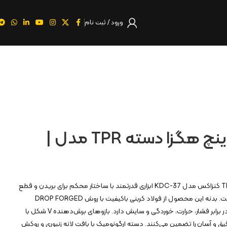
ورود / ثبت نام
سیم چین ۷ اینچ هگزا دسته TPR مدل |
سیم چین ۷ اینچ هگزا دسته TPR کنزاکس مدل KDC-37 ابزاری قدرتمند با ساختار محکم برای بریدن و قطع
کردن انواع سیم‌ها و کابل‌ها است. بدنه این محصول از فولاد کربنی باکیفیت با روش DROP FORGED
ساخته شده که مقاومت بالایی در برابر فشار، حرارت، خوردگی و سایش دارد. بازوهای برش‌دهنده V شکل با
قیق و آسان را تضمین می‌کنند. دسته ارگونومیک با بافت لانه زنبوری و روکش