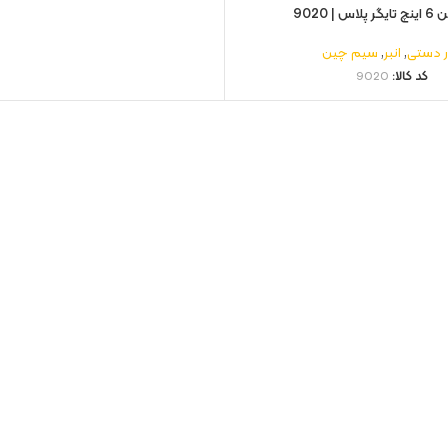
 | 9020
ار دستی
,
انبر
,
سیم چین
کد کالا:
9020