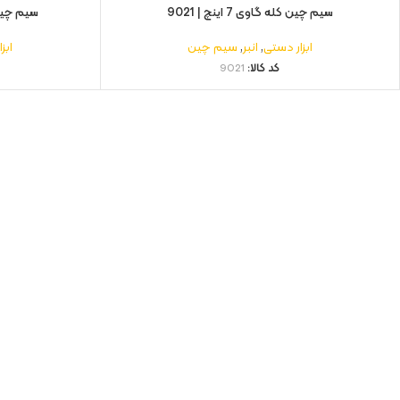
سیم چین کله گاوی 7 اینچ | 9021
سیم چین 6 اینچ تایگر پلاس
ابزار دستی
,
انبر
,
سیم چین
ابز
کد کالا:
9021