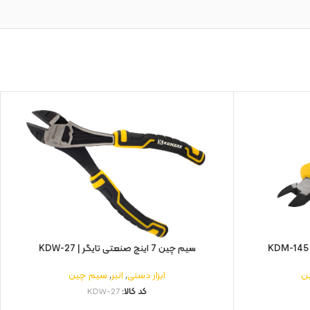
سیم چین 7 اینچ صنعتی تایگر | KDW-27
ن
ابزار دستی
,
انبر
,
سیم چین
کد کالا:
KDW-27