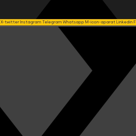
X-twitter
Instagram
Telegram
Whatsapp
M-icon-aparat
Linkedin
F