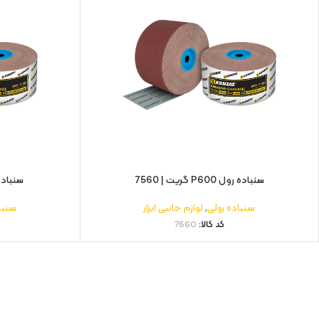
سنباده رول P600 گریت | 7560
سنباده رول 280
سنباده رولی
,
لوازم جانبی ابزار
سنبا
کد کالا:
7560