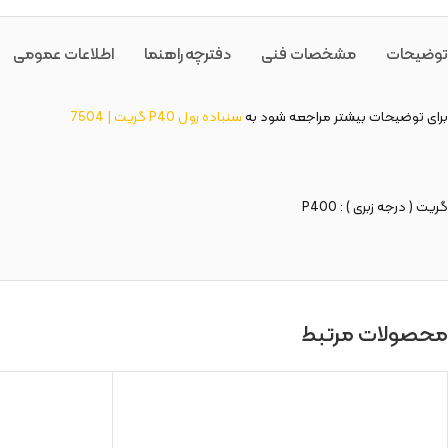
توضیحات
مشخصات فنی
دفترچه راهنما
اطلاعات عمومی
برای توضیحات بیشتر مراجعه شود به
سنباده رول P40 گریت | 7504
گریت ( درجه زبری ) : P400
محصولات مرتبط