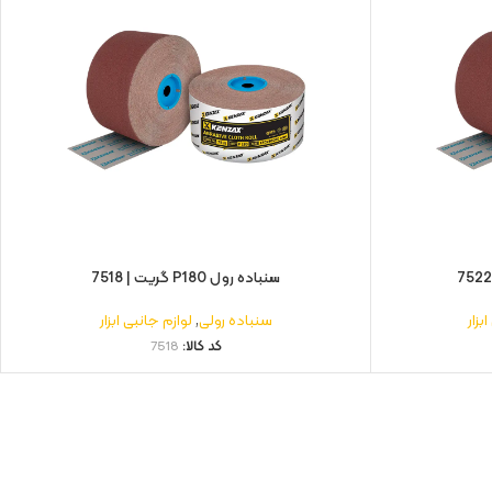
سنباده رول P180 گریت | 7518
بزار
سنباده رولی
,
لوازم جانبی ابزار
کد کالا:
7518