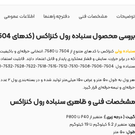
توضیحات
مشخصات فنی
دفترچه راهنما
اطلاعات عمومی
بررسی محصول سنباده رول کنزاکس (کدهای 7504 تا 7580)
سنباده رولی
کنزاکس با کدهای متنوع از 7504 تا 7580، انتخابی حرفه‌ای و باکیفیت برای انواع کاربردهای سنباده‌زنی در صنایع مختلف است. این رول‌ها که از جمله بهترین
که در برابر حرارت، سایش و فشار عملکردی پایدار و قابل اعتماد دارند. قابلیت اس
سنباده رول: 7504-7506-7508-7510-7512-7515-7518-7522-7528-7532-7540-7560-7580
هر رول به طول ۵۰ متر و عرض ۱۵۰ میلی‌متر تولید شده و در بسته‌بندی رول ۲ عددی (کارتنی) عرضه می‌شود. این ویژگی‌ها در کنار وزن مناسب، سهولت استفاده و دوام بالا، باعث شده تا سنباده رول
حرفه‌ای و نیمه‌حرفه‌ای قرار گیرد.
مشخصات فنی و ظاهری سنباده رول کنزاکس
گریت ( درجه زبری ):
متغیر از P40 تا P800
وزن:
متغیر از 5.2 کیلوگرم تا 19 کیلوگرم
طول:
۵۰ متر