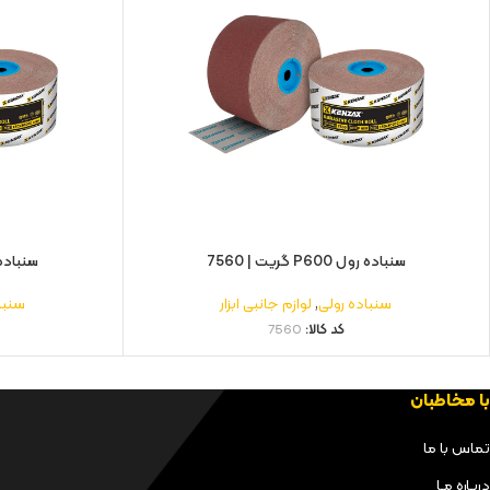
سنباده رول P600 گریت | 7560
سنباده رول P400
سنباده رولی
,
لوازم جانبی ابزار
سنبا
کد کالا:
7560
با مخاطبان
تماس با ما
دربـاره مـا