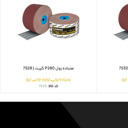
سنباده رول P280 گریت | 7528
بزار
سنباده رولی
,
لوازم جانبی ابزار
کد کالا:
7528