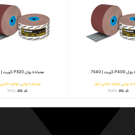
 گریت | 7540
سنباده رول P320 گریت | 7532
ده رولی
,
لوازم جانبی ابزار
سنباده رولی
,
لوازم جانبی ا
کد کالا:
7540
کد کالا:
7532