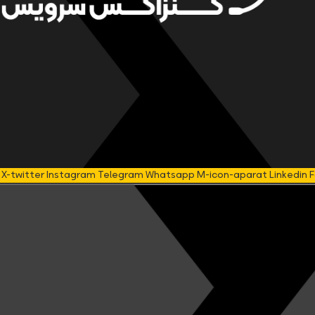
X-twitter
Instagram
Telegram
Whatsapp
M-icon-aparat
Linkedin
F