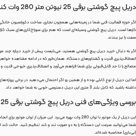
دریل پیچ گوشتی برقی 25 نیوتن متر 280 وات کنزاکس مدل KDD-1280
اگر حوزه فعالیت فنی شما در زمینه‌هایی همچون نجاری، ساخت دکوراسیون خانگی، کف‌
کارها است. دریل پیچ‌ گوشتی وسیله‌ای است که هم برای سوراخ‌کاری‌های سبک کارای
سفت را نیز ببندند.
اگر به دنبال خرید دریل پیچ گوشتی هستید، می‌بایست پیش از خرید درباره چند موض
مصالح را تا حد قابل‌قبولی برای شما فراهم می‌آورد و انعطاف‌پذیری خروجی قدرت و گ
اما این دریل از نوع کابلی بوده و از همین رو اگر احتمال می‌دهید در برخی پروژه
داشته باشید که کابل بلند 3 متری این دریل دسترسی خوبی به شما خواهد داد.
بررسی ویژگی‌های فنی دریل پیچ گوشتی برقی 25 نیوتن متر 280 وات کنزاکس مدل KDD-1280
این دریل از یک موتور با توان 280 وات بهره می‌برد. این میزان از توان موتور برای انجام کارهای سبک و نیمه‌سنگین کارایی خواهد داشت. در ادامه میزان قدرت این دستگاه در سوراخ‌کاری را ذکر خواهیم کرد.
(بی‌باری) محاسبه شده‌اند.