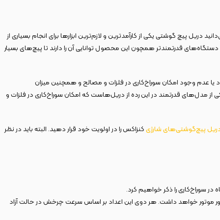
ریل پیچ ‌گوشتی یکی از کارآمدترین و لازم‌ترین ابزارها برای انجام بسیاری از
ستگاه‌های قدرتمندتر همچون این محصول توانایی آن را دارند تا پیچ‌های بسیار
د یا عدم وجود امکان سوراخ‌کاری در فلزات و مصالح و همچنین میزان
پذیری قدرت و گشتاورهای دستگاه. همان‌طور که در ادامه مشاهده خواهید کرد، دریل پیچ گوشتی برقی 25 نیوتن متر 280 وات کنزاکس مدل KDD-1280 یکی از مدل‌های قدرتمند در این رده‌ از دریل‌هاست که امکان سوراخ‌کاری در فلزات و
ریل پیچ‌گوشتی‌های شارژی
کنزاکس را در اولویت خود قرار دهید. البته باید در نظر
و صورت تند و کند تنظیم کنید. حالت کند این دریل بین 0 تا 440 دور در دقیقه و حالت تند آن بین 0 تا 1650 دور در دقیقه دور موتور خواهد داشت. هر دوی این اعداد بر اساس سرعت چرخش در حالت آزاد