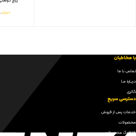
پیچ گوشتی ب
دریل
,
با مخاطبان
تماس با ما
دربـاره مـا
گالری
دسترسی سریع
خدمات پس از فروش
محصولات
کاتالوگ محصولات