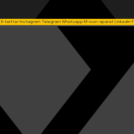
X-twitter
Instagram
Telegram
Whatsapp
M-icon-aparat
Linkedin
F