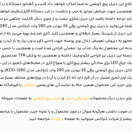
کلاچ این دریل پیچ گوشتی به شما امکان خواهد داد قدرت و گشتاور دستگاه را در 16 حالت مختلف تنظیم کنید.
همچنین جهت چرخش موتور به چپ و یا راست، در این دستگاه قابل‌تنظیم خواهد بود و 
باید توجه داشته باشید این دریل شارژی نیست و از سوی دیگر، قابلیت چکشی نیز ندا
شما می‌توانید با دریل پیچ گوشتی برقی 25 نیوتن متر 280 وات کنزاکس مدل KDD-1280چوب را تا 26 میلی‌متر و فلزات و مصالح را تا 10 میلی‌متر سوراخ‌کاری کنید.
این دریل از بلبرینگ بسیار حرفه‌ای و همچنین کلید گازی ضدغبار بهره می‌برد که از ا
مجهز به درپوش تعویض ذغال روی پوسته جهت راحتی کاربر بدون نیاز به باز کردن پ
بدنه این محصول به رنگ جذاب زرد-مشکی طراحی شده است و همچنین با جنس بسیار م
دسته این دریل نیز طراحی ارگونومیک داشته و همچنین به روکش TPR ضدتعریق نیز مجهز شده است؛ از همین جهت در هنگام انجام کارهای طولانی، دست شما را خسته نمی‌کند و امکان لیز خوردن آن هم در حد صفر است.
یک چراغ LED برای سادگی بیشتر پیچ‌کاری یا سوراخ‌کاری در محیط‌های کم‌نور در این دریل کار گذاشته است.
کابل دریل پیچ گوشتی برقی 25 نیوتن متر 280 وات کنزاکس مدل KDD-1280از روکش ضخیم لاستیکی (Rubber) بهره گرفته است که دوام و طول عمر آن را بسیار افزایش می‌دهد.
یک آویز کمری استیل در آن قرار دارد که کار کردن با آن را در پروژه‌های مختلف بسیار 
برای خرید این محصول همین حالا به نمایندگی های رسمی
کنزاکس
یا فروشگاه های
برای دیدن دیگر محصولات
ابزار
برقی
،
دریل
و
دریل پیچ گوشتی
به صفحات مربوطه م
در صورت داشتن هرگونه سوال در مورد محصول و یا نحوه خرید محصول با مراج
بیشتر از شرکت کنزاکس میتوانید به صفحه
درباره
ما
مراجعه کنید.