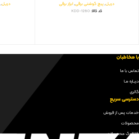
دریل
,
پیچ گوشتی برقی
,
ابزار برقی
دریل
,
کد کالا:
KDD-1280
با مخاطبان
تماس با ما
دربـاره مـا
گالری
دسترسی سریع
خدمات پس از فروش
محصولات
کاتالوگ محصولات