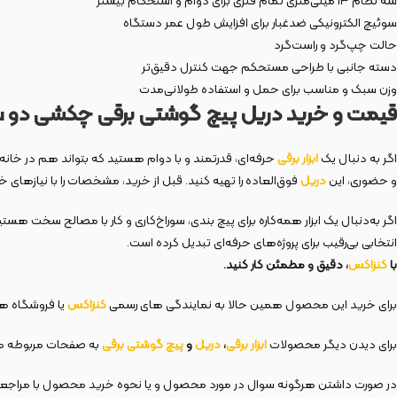
سه نظام ۱۳ میلی‌متری تمام فلزی برای دوام و استحکام بیشتر
سوئیچ الکترونیکی ضدغبار برای افزایش طول عمر دستگاه
حالت چپ‌گرد و راست‌گرد
دسته جانبی با طراحی مستحکم جهت کنترل دقیق‌تر
وزن سبک و مناسب برای حمل و استفاده طولانی‌مدت
قیمت و خرید دریل پیچ گوشتی برقی چکشی دو سرعت
اگر به دنبال یک
ابزار برقی
حرفه‌ای، قدرتمند و با دوام هستید که بتواند هم در خان
و حضوری، این
دریل
فوق‌العاده را تهیه کنید. قبل از خرید، مشخصات را با نیازهای 
اگر به‌دنبال یک ابزار همه‌کاره برای پیچ‌ بندی، سوراخ‌کاری و کار با مصالح سخت هس
انتخابی بی‌رقیب برای پروژه‌های حرفه‌ای تبدیل کرده است.
با
کنزاکس
، دقیق و مطمئن کار کنید.
برای خرید این محصول همین حالا به نمایندگی های رسمی
کنزاکس
یا فروشگاه های
برای دیدن دیگر محصولات
ابزار برقی
،
دریل
و
پیچ گوشتی برقی
به صفحات مربوطه مر
در صورت داشتن هرگونه سوال در مورد محصول و یا نحوه خرید محصول با مراجع