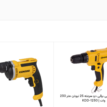
دریل پیچ گوشتی برقی دو سرعته 25 نیوتن متر 230
وات | KDD-1230