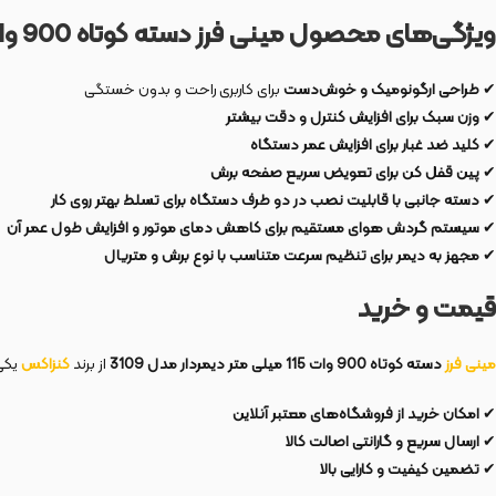
ویژگی‌های محصول مینی فرز دسته کوتاه 900 وات 115 میلی متر دیمردار مدل 3109
✔
طراحی ارگونومیک و خوش‌دست
برای کاربری راحت و بدون خستگی
✔
وزن سبک برای افزایش کنترل و دقت بیشتر
✔
کلید ضد غبار برای افزایش عمر دستگاه
✔
پین قفل کن برای تعویض سریع صفحه برش
✔
دسته جانبی با قابلیت نصب در دو طرف دستگاه برای تسلط بهتر روی کار
✔
سیستم گردش هوای مستقیم برای کاهش دمای موتور و افزایش طول عمر آن
✔
مجهز به دیمر برای تنظیم سرعت متناسب با نوع برش و متریال
قیمت و خرید
مینی فرز
دسته کوتاه 900 وات 115 میلی متر دیمردار مدل 3109
از برند
کنزاکس
یکی
✔
امکان خرید از فروشگاه‌های معتبر آنلاین
✔
ارسال سریع و گارانتی اصالت کالا
✔
تضمین کیفیت و کارایی بالا