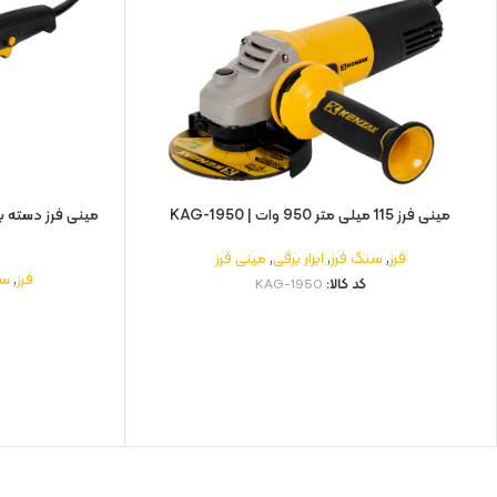
مینی فرز 115 میلی‌ متر 950 وات | KAG-1950
فرز
,
سنگ فرز
,
ابزار برقی
,
مینی فرز
فرز
,
سن
کد کالا:
KAG-1950