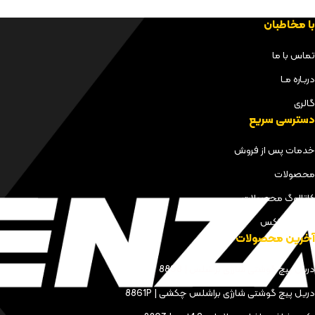
با مخاطبان
تماس با ما
دربـاره مـا
گالری
دسترسی سریع
خدمات پس از فروش
محصولات
کاتالوگ محصولات
مجله کنزاکس
آخرین محصولات
دریل پیچ گوشتی شارژی براشلس | 8898
دریل پیچ گوشتی شارژی براشلس چکشی | 8861P