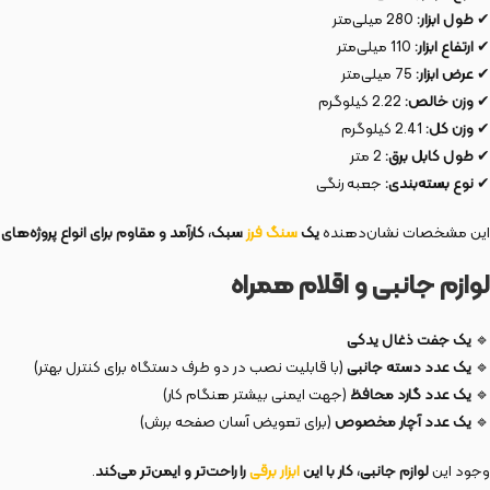
✔
طول ابزار:
280 میلی‌متر
✔
ارتفاع ابزار:
110 میلی‌متر
✔
عرض ابزار:
75 میلی‌متر
✔
وزن خالص:
2.22 کیلوگرم
✔
وزن کل:
2.41 کیلوگرم
✔
طول کابل برق:
2 متر
✔
نوع بسته‌بندی:
جعبه رنگی
این مشخصات نشان‌دهنده
یک
سنگ فرز
سبک، کارآمد و مقاوم برای انواع پروژه‌ها
لوازم جانبی و اقلام همراه
🔹
یک جفت ذغال یدکی
🔹
یک عدد دسته جانبی
(با قابلیت نصب در دو طرف دستگاه برای کنترل بهتر)
🔹
یک عدد گارد محافظ
(جهت ایمنی بیشتر هنگام کار)
🔹
یک عدد آچار مخصوص
(برای تعویض آسان صفحه برش)
وجود این
لوازم جانبی، کار با این
ابزار برقی
را راحت‌تر و ایمن‌تر می‌کند
.