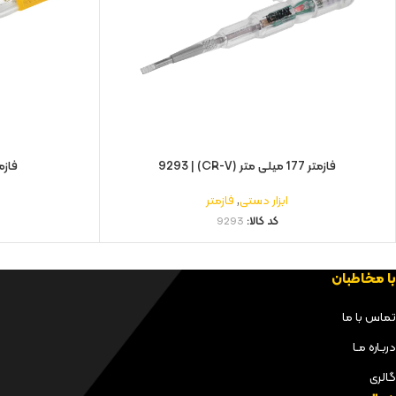
فازمتر 177 میلی متر (CR-V) | 9293
فازمتر 140 میلی 
ابزار دستی
,
فازمتر
کد کالا:
9293
با مخاطبان
تماس با ما
دربـاره مـا
گالری