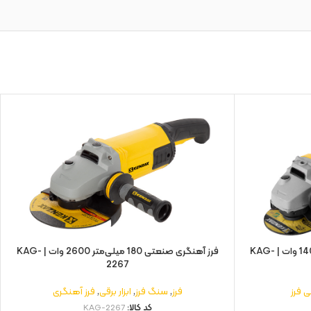
مینی فرز دسته بلند 125 میلی‌ متر 1400 وات | KAG-
فرز آهنگری صنعتی 180 میلی‌متر 2600 وات | KAG-
2267
ی فرز
فرز
,
سنگ فرز
,
ابزار برقی
,
فرز آهنگری
کد کالا:
KAG-2267