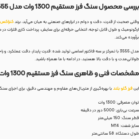
بررسی محصول سنگ فرز مستقیم 1300 وات مدل 3555
وقتی صحبت از قدرت، دقت و دوام در ابزارهای صنعتی به میان می‌آید، برند
کنزاکس
برآورده می‌کند.
مدل 3555 با تمرکز بر سه فاکتور اساسی تولید شده: قدرت پایدار، دقت عملکرد، و راحتی اپراتور. ترکیب این سه عامل، این
طولانی‌مدت و با دقت بالا هستید، در ادامه با ما همراه باشید.
مشخصات فنی و ظاهری سنگ فرز مستقیم 1300 وات مدل 3555
این
فرز گلو بلند
با بهره‌گیری از متریال‌های مقاوم و مهندسی دقیق، برای اجرای س
توان مصرفی: 1300 وات
سرعت بی‌باری: 5000 دور در دقیقه
قطر سنگ: 150 میلی‌متر
سایز شفت: M14
طول دستگاه: 58 سانتی‌متر