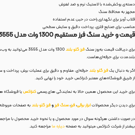
دسته‌ی روکش‌شده با لاستیک نرم و ضد لغزش
مجهز به محافظ سنگ
قلاب آویز برای نگهداری راحت در حین عدم استفاده
مناسب برای صنایع فلزی، پرداخت دقیق و سایش سطحی
قیمت و خرید سنگ فرز مستقیم 1300 وات مدل 3555
برای دریافت قیمت به‌روز سنگ
فرز گلو بلند
1300 وات مدل 3555 می‌توانید به وب‌سایت رسمی
بلندمدت برای حرفه‌ای‌هاست.
اگر به دنبال یک
فرز گلو بلند
حرفه‌ای، مقاوم و دقیق برای عملیات برش، پرداخت و 
از طریق فروشگاه‌های معتبر کنزاکس خرید خود را نهایی کنید.
برای خرید این محصول همین حالا به نمایندگی های رسمی
کنزاکس
یا فروشگاه های
برای دیدن دیگر محصولات
ابزار برقی
،
فرز
،
سنگ فرز
و
فرز گلو بلند
به صفحات مربوطه 
در صورت داشتن هرگونه سوال در مورد محصول و یا نحوه خرید محصول با مراجع
بیشتر از شرکت کنزاکس میتوانید به صفحه
درباره ما
مراجعه کنید.