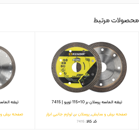
محصولات مرتبط
تيغه الماسه پرسلان بر 10×115 توربو | 7415
تيغه الماسه پرسلان بر
صفحه برش و سایش
,
پرسلان بر
,
لوازم جانبی ابزار
صفحه برش و
کد کالا:
7415