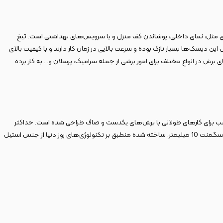
‌سازی مثل، نمای داخلی، پوشاندن کف منزل و یا سرویس‌های بهداشتی است. تیغ
 برش این دیسک‌‌ها بسیار نازک بوده و سرعت بالایی در زمان کار دارند و با کیفیت بالای
 برش در انواع مختلف برای امور برشی از جمله سرامیک، پرسلان و… به‌ کار برده
 مجهز به تیغ الماسه و راندمان مناسب برای کارهای طولانی با برش‌های یکدست و صاف طراحی شده است. حداکثر
سرعت گردش این تیغ 6600 دور در دقیقه و سرعت قابل تحمل این تیغ ۸۰ متر بر ثانیه تعریف شده است. پرسلان بر توربو مدل 7423 دارای قطر 230 میلی‌متر با عرض سگمنت 10 میلی‎متر، ساخته شده منطبق بر تکنولوژی‌های روز دنیا از جنس استیل