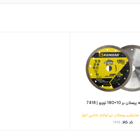
 10×180 توربو | 7418
 سایش
,
پرسلان بر
,
لوازم جانبی ابزار
کد کالا:
7418