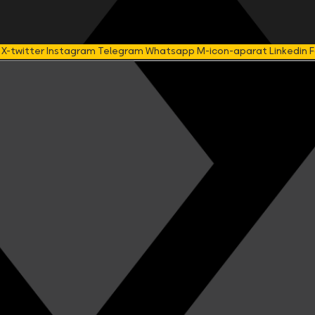
X-twitter
Instagram
Telegram
Whatsapp
M-icon-aparat
Linkedin
F