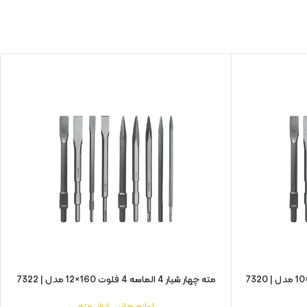
مته چهار شیار 4 الماسه 4 فلوت 160×12 مدل | 7322
لوازم جانبی ابزار
,
مته