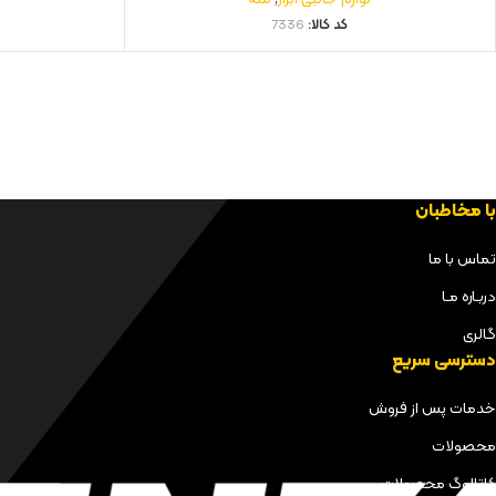
کد کالا:
7336
با مخاطبان
تماس با ما
دربـاره مـا
گالری
دسترسی سریع
خدمات پس از فروش
محصولات
کاتالوگ محصولات