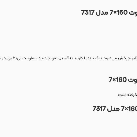
160
×
7
مدل
7317
داری و کاهش لغزش در هنگام چرخش می‌شود. نوک مته با کاربید تنگستن تقویت‌شده، مقاومت بی‌
7
×
160
گرفته است.
16
×
7
مدل
7
731