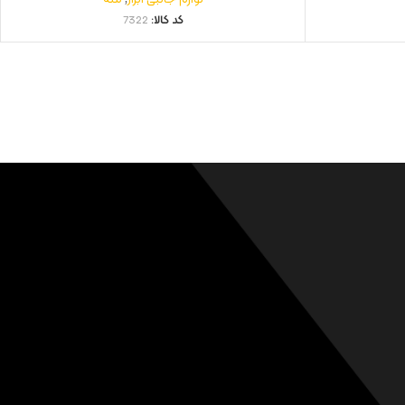
کد کالا:
7322