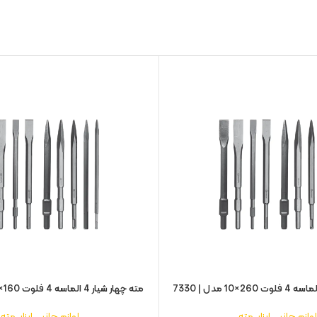
مته چهار شیار 4 الماسه 4 فلوت 160×10 مدل | 7320
لوازم جانبی ابزار
,
مته
لوازم جانبی ابزار
,
مته