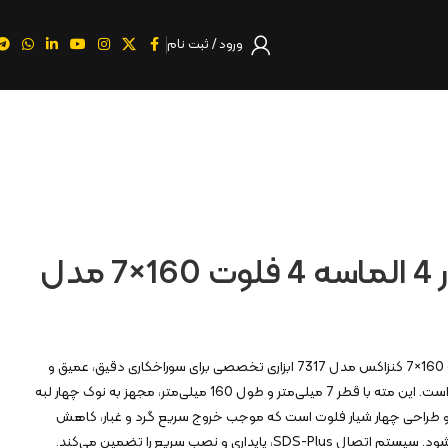
ورود / ثبت نام
مته چهار شیار 4 الماسه 4 فلوت 160×7 مدل
مته چهار شیار 4 الماسه 4 فلوت 160×7 کنزاکس مدل 7317 ابزاری تخصصی برای سوراخکاری دقیق، عمیق و
بی‌وقفه در بتن و مصالح سخت است. این مته با قطر 7 میلی‌متر و طول 160 میلی‌متر، مجهز به نوک چهار لبه
و طراحی چهار شیار فلوت است که موجب خروج سریع گرد و غبار، کاهش
اصطکاک و افزایش عمر مته می‌شود. سیستم اتصال SDS-Plus، پایداری و نصب سریع را تضمین می‌کند.