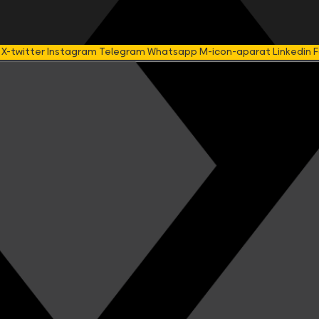
X-twitter
Instagram
Telegram
Whatsapp
M-icon-aparat
Linkedin
F