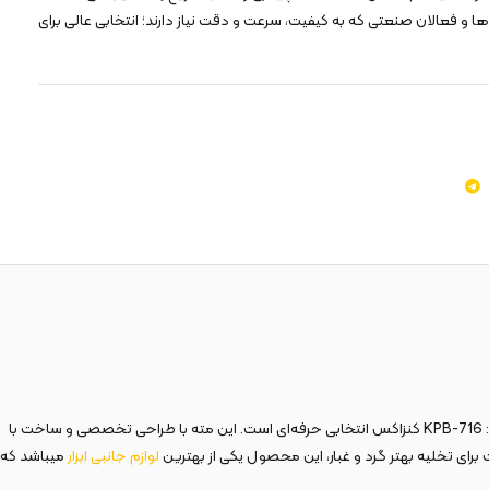
ها و فعالان صنعتی که به کیفیت، سرعت و دقت نیاز دارند؛ انتخابی عالی برای
قدرتمند برای سوراخکاری دقیق و بی‌وقفه در بتن، سنگ و مصالح سخت هستید، «مته چهار شیار 4 الماسه 4 فلوت 160×7مدل 7317 با نام قدیمی: KPB-716 کنزاکس انتخابی حرفه‌ای است. این مته با طراحی تخصصی و ساخت با
ت برای تخلیه بهتر گرد و غبار، این محصول یکی از بهترین
لوازم
جانبی
ابزار
میباشد که