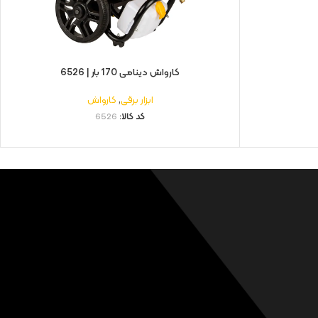
کارواش دینامی 170 بار | 6526
ابزار برقی
,
کارواش
کد کالا:
6526