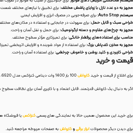
سیستم محافظتی افزایش دمای موتور:
برای جلوگیری از آسیب به موتور در صورت اس
مجهز به دو عدد نازل با زوایای پاشش مختلف:
برای تطبیق با نیازهای مختلف شست‌
سیستم Auto Stop:
برای صرفه‌جویی در مصرف انرژی و افزایش ایمنی.
طراحی سبک و قابل حمل:
برای سهولت در جابجایی و استفاده در مکان‌های مختلف
مجهز به چرخ‌های مقاوم و دسته ارگونومیک:
برای حمل و نقل آسان و راحت.
مناسب برای استفاده‌های پرفشار خانگی:
برای تمیزکاری مؤثر سطوح مختلف.
مجهز به مخزن کف‌پاش بزرگ:
برای استفاده از مواد شوینده و افزایش اثربخشی تمیزکا
طراحی کاربردی و کلید روشن و خاموش چرخشی:
برای استفاده آسان و راحت.
قیمت و خرید
برای اطلاع از قیمت و خرید
کارواش
100 بار 1400 وات دینامی کنزاکس مدل 6520، می‌توانید به فروشگاه‌های معتبر آنلاین سایر نمایندگی‌های رسمی
اگر به دنبال یک کارواش قدرتمند، قابل اعتماد و با کاربری آسان برای نظافت سطوح مختلف هستید، کارواش 100 بار 1400 وات دینامی کنزاکس
برای خرید این محصول همین حالا به نمایندگی های رسمی
کنزاکس
یا فروشگاه های
برای دیدن دیگر محصولات
ابزار برقی
و
کارواش
به صفحات مربوطه مراجعه کنید.