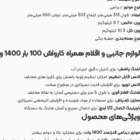
نوع موتور:
دینامی
ابعاد:
طول 313 میلی‌متر، ارتفاع 303 میلی‌متر، عرض 650 میلی‌متر
وزن خالص:
9.7 کیلوگرم
وزن کل:
10.3 کیلوگرم
نوع بسته‌بندی:
جعبه رنگی
لوازم جانبی و اقلام همراه کارواش 100 بار 1400 وات دینامی مدل 6520
تفنگ پاشش:
برای کنترل دقیق جریان آب.
لانس قابل تنظیم:
امکان تنظیم زاویه پاشش برای کاربردهای مختلف.
لانس توربو:
برای افزایش قدرت تمیزکاری در سطوح سخت.
شلنگ فشار قوی:
با طول 5 متر برای دسترسی آسان به نقاط مختلف.
مخزن کف‌پاش:
برای استفاده از مواد شوینده و افزایش اثربخشی تمیزکاری.
کوپلینگ اتصال 1/2 اینچ:
برای اتصال سریع و آسان شلنگ به دستگاه.
ویژگی‌های محصول
موتور دینامی قدرتمند 1400 وات:
برای عملکرد بالا و دوام بیشتر.