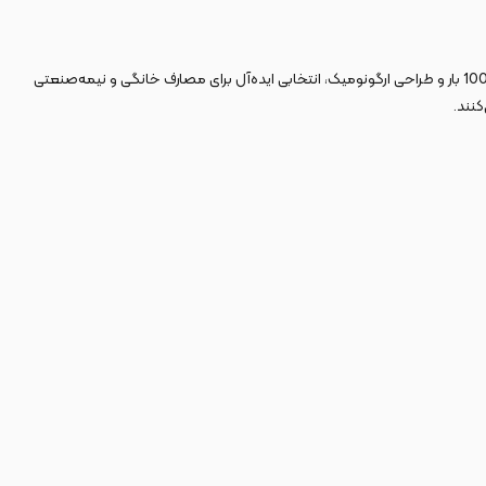
با موتور دینامی 1400 وات، فشار 100 بار و طراحی ارگونومیک، انتخابی ایده‌آل برای مصارف خانگی و نیمه‌صنعتی
نند.